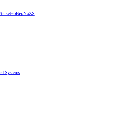
r/?ticket=oBepNoZS
cal Systems