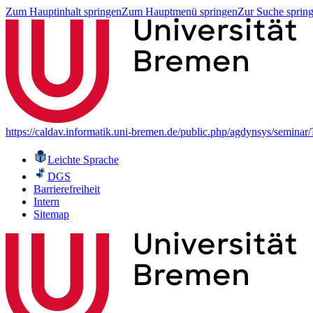
Zum Hauptinhalt springen
Zum Hauptmenü springen
Zur Suche sprin
https://caldav.informatik.uni-bremen.de/public.php/agdynsys/semina
Leichte Sprache
DGS
Barrierefreiheit
Intern
Sitemap