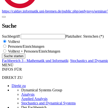
https://caldav.informatik.uni-bremen.de/public.php/agdynsys/semina
Suche
Suchbegriff
Platzhalter: Sternchen (*)
Volltext
Personen/Einrichtungen
Volltext + Personen/Einrichtungen
Fachbereich 3 - Mathematik und Informatik
:
Stochastics and Dynami
MENÜ
INFOS FÜR
DIREKT ZU
Direkt zu
Dynamical Systems Group
Analysis
Applied Analysis
Stochastics and Dynamical Systems
Der Fachbereich