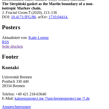
The Sierpiński gasket as the Martin boundary of a non-
isotropic Markov chain.
J. Fractal Geom.
7
(2020), 113–136
DOI:
10.4171/JFG/86
. arXiv:
1710.04414.
Posters
Aktualisiert von:
Katie Lorenz
RSS
Seite drucken
Footer
Kontakt
Universität Bremen
Postfach 330 440
28334 Bremen
Telefon: +49 421 218-63640
E-Mail:
kalorenz
protect me ?!
uni-bremen
protect me ?!
.de
Ansprechpersonen