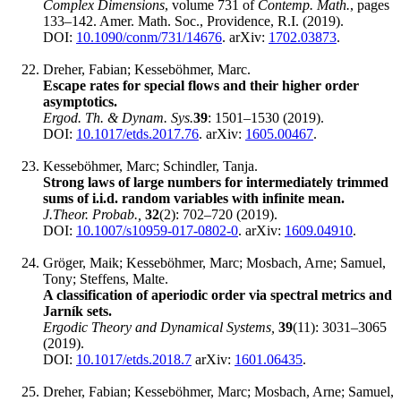
Complex Dimensions
, volume 731 of
Contemp. Math.
, pages
133–142. Amer. Math. Soc., Providence, R.I. (2019).
DOI:
10.1090/conm/731/14676
. arXiv:
1702.03873
.
Dreher, Fabian; Kesseböhmer, Marc.
Escape rates for special flows and their higher order
asymptotics.
Ergod. Th. & Dynam. Sys.
39
: 1501–1530 (2019).
DOI:
10.1017/etds.2017.76
. arXiv:
1605.00467
.
Kesseböhmer, Marc; Schindler, Tanja.
Strong laws of large numbers for intermediately trimmed
sums of i.i.d. random variables with infinite mean.
J.Theor. Probab.,
32
(2): 702‍–720 (2019).
DOI:
10.1007/s10959-017-0802-0
. arXiv:
1609.04910
.
Gröger, Maik; Kesseböhmer, Marc; Mosbach, Arne; Samuel,
Tony; Steffens, Malte.
A classification of aperiodic order via spectral metrics and
Jarník sets.
Ergodic Theory and Dynamical Systems,
39
(11): 3031‍–3065
(2019).
DOI:
10.1017/etds.2018.7
arXiv:
1601.06435
.
Dreher, Fabian; Kesseböhmer, Marc; Mosbach, Arne; Samuel,