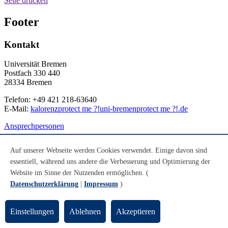
Seite drucken
Footer
Kontakt
Universität Bremen
Postfach 330 440
28334 Bremen
Telefon: +49 421 218-63640
E-Mail:
kalorenz
protect me ?!
uni-bremen
protect me ?!
.de
Ansprechpersonen
Allgemeines
Auf unserer Webseite werden Cookies verwendet. Einige davon sind
essentiell, während uns andere die Verbesserung und Optimierung der
Impressum
Website im Sinne der Nutzenden ermöglichen. (
Datenschutz
Notfall
Datenschutzerklärung
|
Impressum
)
Leichte Sprache
DGS
Einstellungen
Ablehnen
Akzeptieren
Social Media