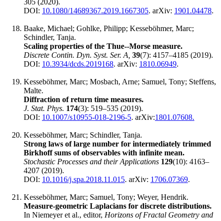
305 (2020).
DOI:
10.1080/14689367.2019.1667305
. arXiv:
1901.04478
.
Baake, Michael; Gohlke, Philipp; Kesseböhmer, Marc;
Schindler, Tanja.
Scaling properties of the Thue--Morse measure.
Discrete Contin. Dyn. Syst. Ser. A,
39
(7): 4157‍–4185 (2019).
DOI:
10.3934/dcds.2019168
. arXiv:
1810.06949
.
Kesseböhmer, Marc; Mosbach, Arne; Samuel, Tony; Steffens,
Malte.
Diffraction of return time measures.
J. Stat. Phys.
174
(3): 519‍–535 (2019).
DOI:
10.1007/s10955-018-2196-5
. arXiv:
1801.07608.
Kesseböhmer, Marc; Schindler, Tanja.
Strong laws of large number for intermediately trimmed
Birkhoff sums of observables with infinite mean.
Stochastic Processes and their Applications
129
(10): 4163‍–
4207 (2019).
DOI:
10.1016/j.spa.2018.11.015
. arXiv:
1706.07369
.
Kesseböhmer, Marc; Samuel, Tony; Weyer, Hendrik.
Measure-geometric Laplacians for discrete distributions.
In Niemeyer et al., editor,
Horizons of Fractal Geometry and