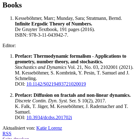
Books
Kesseböhmer, Marc; Munday, Sara; Stratmann, Bernd.
Infinite Ergodic Theory of Numbers.
De Gruyter Textbook, 191 pages (2016).
ISBN: 978-3-11-043942-7.
Editor:
Preface: Thermodynamic formalism - Applications to
geometry, number theory, and stochastics.
Stochastics and Dynamics
Vol. 21, No. 03, 2102001 (2021).
M. Kesseböhmer, S. Kombrink, Y. Pesin, T. Samuel and J.
Schmeling.
DOI:
10.1142/S0219493721020019
Preface: Diffusion on fractals and non-linear dynamics.
Discrete Contin. Dyn. Syst.
Ser. S 10(2), 2017.
K. Falk, T. Jäger, M. Kesseböhmer, J. Rademacher and T.
Samuel.
DOI:
10.3934/dcdss.201702i
Aktualisiert von:
Katie Lorenz
RSS