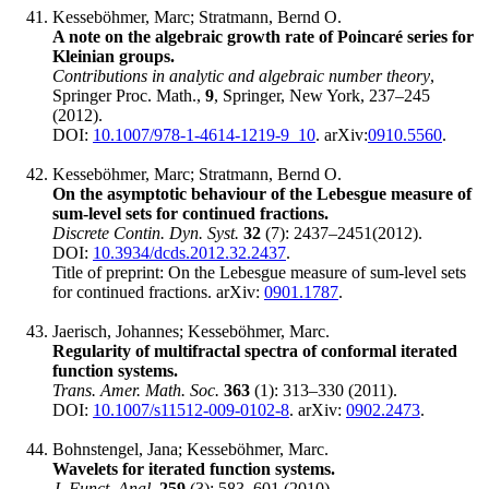
Kesseböhmer, Marc; Stratmann, Bernd O.
A note on the algebraic growth rate of Poincaré series for
Kleinian groups.
Contributions in analytic and algebraic number theory
,
Springer Proc. Math.,
9
, Springer, New York, 237–245
(2012).
DOI:
10.1007/978-1-4614-1219-9_10
. arXiv:
0910.5560
.
Kesseböhmer, Marc; Stratmann, Bernd O.
On the asymptotic behaviour of the Lebesgue measure of
sum-level sets for continued fractions.
Discrete Contin. Dyn. Syst.
32
(7): 2437‍–2451(2012).
DOI:
10.3934/dcds.2012.32.2437
.
Title of preprint: On the Lebesgue measure of sum-level sets
for continued fractions. arXiv:
0901.1787
.
Jaerisch, Johannes; Kesseböhmer, Marc.
Regularity of multifractal spectra of conformal iterated
function systems.
Trans. Amer. Math. Soc.
363
(1): 313–330 (2011).
DOI:
10.1007/s11512-009-0102-8
. arXiv:
0902.2473
.
Bohnstengel, Jana; Kesseböhmer, Marc.
Wavelets for iterated function systems.
J. Funct. Anal.
259
(3): 583–601 (2010).