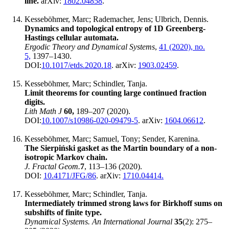
line.
arXiv:
1802.04858
.
Kesseböhmer, Marc; Rademacher, Jens; Ulbrich, Dennis.
Dynamics and topological entropy of 1D Greenberg-
Hastings cellular automata.
Ergodic Theory and Dynamical Systems
,
41 (2020), no.
5,
1397–1430.
DOI:
10.1017/etds.2020.18
. arXiv:
1903.02459
.
Kesseböhmer, Marc; Schindler, Tanja.
Limit theorems for counting large continued fraction
digits.
Lith Math J
60,
189–207 (2020).
DOI:
10.1007/s10986-020-09479-5
. arXiv:
1604.06612
.
Kesseböhmer, Marc; Samuel, Tony; Sender, Karenina.
The Sierpiński gasket as the Martin boundary of a non-
isotropic Markov chain.
J. Fractal Geom.
7
, 113‍–136 (2020).
DOI:
10.4171/JFG/86
. arXiv:
1710.04414.
Kesseböhmer, Marc; Schindler, Tanja.
Intermediately trimmed strong laws for Birkhoff sums on
subshifts of finite type.
Dynamical Systems. An International Journal
35
(2): 275‍–