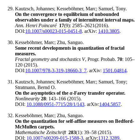
Kautzsch, Johannes; Kesseböhmer, Marc; Samuel, Tony.
On the convergence to equilibrium of unbounded
observables under a family of intermittent interval maps.
Ann. Henri Poincaré
17
(9): 2585‍–2621(2016).
DOI:
10.1007/s00023-015-0451-8
. arXiv:
1410.3805
.
Kesseböhmer, Marc; Zhu, Sanguo.
Some recent developments in quantization of fractal
measures.
Fractal geometry and stochastics V
, Progr. Probab.
70
: 105‍–
120 (2015).
DOI:
10.1007/978-3-319-18660-3_7
. arXiv:
1501.04814
.
Kautzsch, Johannes; Kesseböhmer, Marc; Samuel, Tony;
Stratmann, Bernd O.
On the asymptotics of the
α
-Farey transfer operator.
Nonlinearity
28
: 143‍–166 (2015).
DOI:
10.1088/0951-7715/28/1/143
. arXiv:
1404.5857
.
Kesseböhmer, Marc; Zhu, Sanguo.
On the quantization for self-affine measures on Bedford-
McMullen carpets.
Mathematische Zeitschrift
283
(1): 39‍–58 (2015).
DOI:
10.1007/s00209-015-1588-3
. arXiv:
1312.3289
.