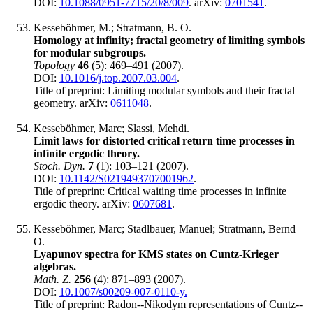
DOI:
10.1088/0951-7715/20/8/009
. arXiv:
0701541
.
Kesseböhmer, M.; Stratmann, B. O.
Homology at infinity; fractal geometry of limiting symbols
for modular subgroups.
Topology
46
(5): 469–491 (2007).
DOI:
10.1016/j.top.2007.03.004
.
Title of preprint: Limiting modular symbols and their fractal
geometry. arXiv:
0611048
.
Kesseböhmer, Marc; Slassi, Mehdi.
Limit laws for distorted critical return time processes in
infinite ergodic theory.
Stoch. Dyn.
7
(1): 103–121 (2007).
DOI:
10.1142/S0219493707001962
.
Title of preprint: Critical waiting time processes in infinite
ergodic theory. arXiv:
0607681
.
Kesseböhmer, Marc; Stadlbauer, Manuel; Stratmann, Bernd
O.
Lyapunov spectra for KMS states on Cuntz-Krieger
algebras.
Math. Z.
256
(4): 871–893 (2007).
DOI:
10.1007/s00209-007-0110-y.
Title of preprint: Radon--Nikodym representations of Cuntz--