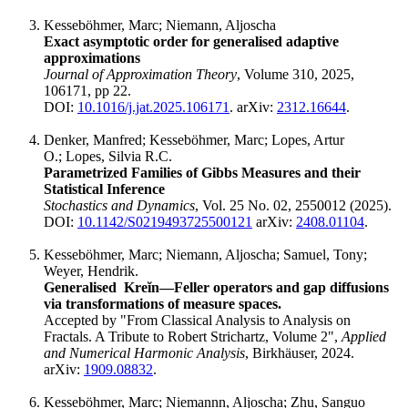
Kesseböhmer, Marc; Niemann, Aljoscha
Exact asymptotic order for generalised adaptive
approximations
Journal of Approximation Theory
, Volume 310, 2025,
106171, pp 22.
DOI:
10.1016/j.jat.2025.106171
. arXiv:
2312.16644
.
Denker, Manfred; Kesseböhmer, Marc; Lopes, Artur
O.; Lopes, Silvia R.C.
Parametrized Families of Gibbs Measures and their
Statistical Inference
Stochastics and Dynamics
, Vol. 25 No. 02, 2550012 (2025).
DOI:
10.1142/S0219493725500121
arXiv:
2408.01104
.
Kesseböhmer, Marc; Niemann, Aljoscha; Samuel, Tony;
Weyer, Hendrik.
Generalised Kreĭn—Feller operators and gap diffusions
via transformations of measure spaces.
Accepted by "From Classical Analysis to Analysis on
Fractals. A Tribute to Robert Strichartz, Volume 2",
Applied
and Numerical Harmonic Analysis
, Birkhäuser, 2024.
arXiv:
1909.08832
.
Kesseböhmer, Marc; Niemannn, Aljoscha; Zhu, Sanguo