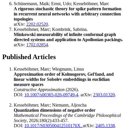
Schünemann, Maik; Ernst, Udo; Kesseböhmer, Marc
A rigorous stochastic theory for spike pattern formation
in recurrent neural networks with arbitrary connection
topologies
arXiv:
2202.02520
.
Kesseböhmer, Marc; Kombrink, Sabrina.
Minkowski measurability of infinite conformal graph
directed systems and application to Apollonian packings.
arXiv:
1702.02854
.
Published Articles
Kesseböhmer, Marc; Wiegmann, Linus
Approximation order of Kolmogorov, Gel'fand, and
linear widths for Sobolev embeddings in euclidian
measure spaces
Constructive Approximation
(2026).
DOI:
10.1007/s00365-026-09749-4
. arXiv:
2303.01320
.
Kesseböhmer, Marc; Niemann, Aljoscha
Quantization dimensions of negative order
Mathematical Proceedings of the Cambridge Philosophical
Society
, 2026;180(2):433-457.
DOI:
10.1017/S030500412510176X.
arXiv:
2405.1338
.