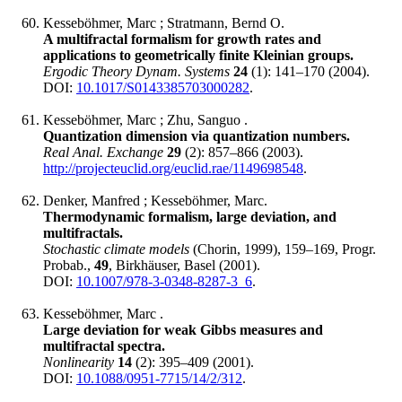
Kesseböhmer, Marc ; Stratmann, Bernd O.
A multifractal formalism for growth rates and
applications to geometrically finite Kleinian groups.
Ergodic Theory Dynam. Systems
24
(1): 141‍–170 (2004).
DOI:
10.1017/S0143385703000282
.
Kesseböhmer, Marc ; Zhu, Sanguo .
Quantization dimension via quantization numbers.
Real Anal. Exchange
29
(2): 857‍–866 (2003).
http://projecteuclid.org/euclid.rae/1149698548
.
Denker, Manfred ; Kesseböhmer, Marc.
Thermodynamic formalism, large deviation, and
multifractals.
Stochastic climate models
(Chorin, 1999), 159‍–169, Progr.
Probab.,
49
, Birkhäuser, Basel (2001).
DOI:
10.1007/978-3-0348-8287-3_6
.
Kesseböhmer, Marc .
Large deviation for weak Gibbs measures and
multifractal spectra.
Nonlinearity
14
(2): 395‍–409 (2001).
DOI:
10.1088/0951-7715/14/2/312
.