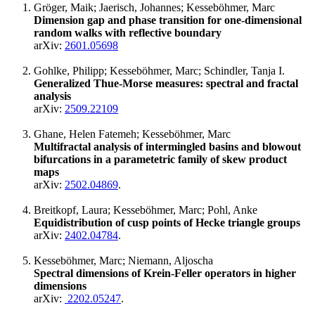
Gröger, Maik; Jaerisch, Johannes; Kesseböhmer, Marc
Dimension gap and phase transition for one-dimensional
random walks with reflective boundary
arXiv:
2601.05698
Gohlke, Philipp; Kesseböhmer, Marc; Schindler, Tanja I.
Generalized Thue-Morse measures: spectral and fractal
analysis
arXiv:
2509.22109
Ghane, Helen Fatemeh; Kesseböhmer, Marc
Multifractal analysis of intermingled basins and blowout
bifurcations in a parametetric family of skew product
maps
arXiv:
2502.04869
.
Breitkopf, Laura; Kesseböhmer, Marc; Pohl, Anke
Equidistribution of cusp points of Hecke triangle groups
arXiv:
2402.04784
.
Kesseböhmer, Marc; Niemann, Aljoscha
Spectral dimensions of Krein-Feller operators in higher
dimensions
arXiv:
2202.05247
.