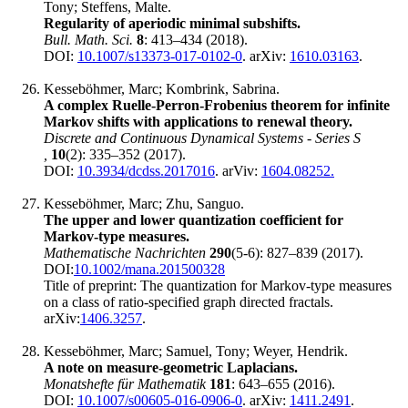
Tony; Steffens, Malte.
Regularity of aperiodic minimal subshifts.
Bull. Math. Sci.
8
: 413‍–434 (2018).
DOI:
10.1007/s13373-017-0102-0
. arXiv:
1610.03163
.
Kesseböhmer, Marc; Kombrink, Sabrina.
A complex Ruelle-Perron-Frobenius theorem for infinite
Markov shifts with applications to renewal theory.
Discrete and Continuous Dynamical Systems - Series S
,
10
(2): 335‍–352 (2017).
DOI:
10.3934/dcdss.2017016
. arViv:
1604.08252.
Kesseböhmer, Marc; Zhu, Sanguo.
The upper and lower quantization coefficient for
Markov-type measures.
Mathematische Nachrichten
290
(5-6): 827‍–839 (2017).
DOI:
10.1002/mana.201500328
Title of preprint: The quantization for Markov-type measures
on a class of ratio-specified graph directed fractals.
arXiv:
1406.3257
.
Kesseböhmer, Marc; Samuel, Tony; Weyer, Hendrik.
A note on measure-geometric Laplacians.
Monatshefte für Mathematik
181
: 643‍–655 (2016).
DOI:
10.1007/s00605-016-0906-0
. arXiv:
1411.2491
.