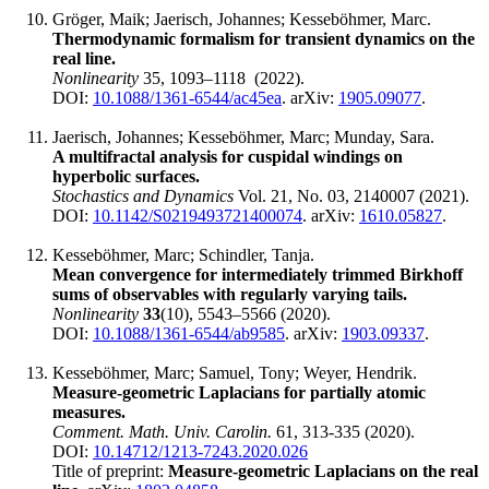
Gröger, Maik; Jaerisch, Johannes; Kesseböhmer, Marc.
Thermodynamic formalism for transient dynamics on the
real line.
Nonlinearity
35, 1093–1118 (2022).
DOI:
10.1088/1361-6544/ac45ea
. arXiv:
1905.09077
.
Jaerisch, Johannes; Kesseböhmer, Marc; Munday, Sara.
A multifractal analysis for cuspidal windings on
hyperbolic surfaces.
Stochastics and Dynamics
Vol. 21, No. 03, 2140007 (2021).
DOI:
10.1142/S0219493721400074
. arXiv:
1610.05827
.
Kesseböhmer, Marc; Schindler, Tanja.
Mean convergence for intermediately trimmed Birkhoff
sums of observables with regularly varying tails.
Nonlinearity
33
(10), 5543‍–5566 (2020).
DOI:
10.1088/1361-6544/ab9585
. arXiv:
1903.09337
.
Kesseböhmer, Marc; Samuel, Tony; Weyer, Hendrik.
Measure-geometric Laplacians for partially atomic
measures.
Comment. Math. Univ. Carolin.
61, 313-335 (2020).
DOI:
10.14712/1213-7243.2020.026
Title of preprint:
Measure-geometric Laplacians on the real