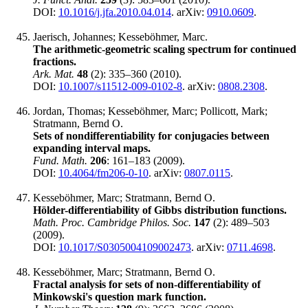
DOI:
10.1016/j.jfa.2010.04.014
. arXiv:
0910.0609
.
Jaerisch, Johannes; Kesseböhmer, Marc.
The arithmetic-geometric scaling spectrum for continued
fractions.
Ark. Mat.
48
(2): 335–360 (2010).
DOI:
10.1007/s11512-009-0102-8
. arXiv:
0808.2308
.
Jordan, Thomas; Kesseböhmer, Marc; Pollicott, Mark;
Stratmann, Bernd O.
Sets of nondifferentiability for conjugacies between
expanding interval maps.
Fund. Math.
206
: 161–183 (2009).
DOI:
10.4064/fm206-0-10
. arXiv:
0807.0115
.
Kesseböhmer, Marc; Stratmann, Bernd O.
Hölder-differentiability of Gibbs distribution functions.
Math. Proc. Cambridge Philos. Soc.
147
(2): 489–503
(2009).
DOI:
10.1017/S0305004109002473
. arXiv:
0711.4698
.
Kesseböhmer, Marc; Stratmann, Bernd O.
Fractal analysis for sets of non-differentiability of
Minkowski's question mark function.