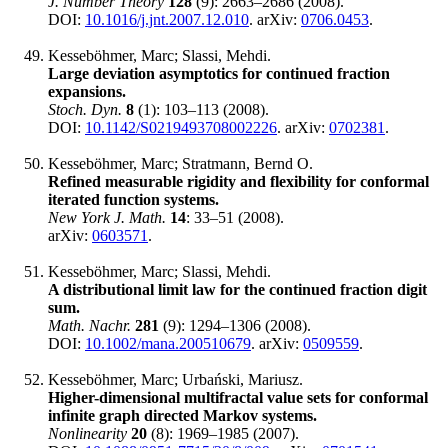
J. Number Theory
128
(9): 2663‍–2686 (2008).
DOI:
10.1016/j.jnt.2007.12.010
. arXiv:
0706.0453
.
Kesseböhmer, Marc; Slassi, Mehdi.
Large deviation asymptotics for continued fraction
expansions.
Stoch. Dyn.
8
(1): 103–113 (2008).
DOI:
10.1142/S0219493708002226
. arXiv:
0702381
.
Kesseböhmer, Marc; Stratmann, Bernd O.
Refined measurable rigidity and flexibility for conformal
iterated function systems.
New York J. Math.
14
: 33–51 (2008).
arXiv:
0603571
.
Kesseböhmer, Marc; Slassi, Mehdi.
A distributional limit law for the continued fraction digit
sum.
Math. Nachr.
281
(9): 1294–1306 (2008).
DOI:
10.1002/mana.200510679
. arXiv:
0509559
.
Kesseböhmer, Marc; Urbański, Mariusz.
Higher-dimensional multifractal value sets for conformal
infinite graph directed Markov systems.
Nonlinearity
20
(8): 1969–1985 (2007).