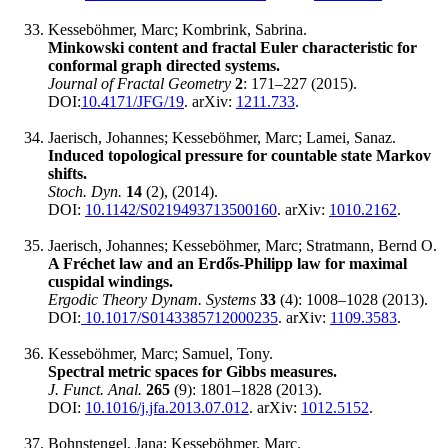
Kesseböhmer, Marc; Kombrink, Sabrina.
Minkowski content and fractal Euler characteristic for
conformal graph directed systems.
Journal of Fractal Geometry
2
: 171–227 (2015).
DOI:
10.4171/JFG/19
. arXiv:
1211.733
.
Jaerisch, Johannes; Kesseböhmer, Marc; Lamei, Sanaz.
Induced topological pressure for countable state Markov
shifts.
Stoch. Dyn.
14
(2), (2014).
DOI:
10.1142/S0219493713500160
. arXiv:
1010.2162
.
Jaerisch, Johannes; Kesseböhmer, Marc; Stratmann, Bernd O.
A Fréchet law and an Erdős-Philipp law for maximal
cuspidal windings.
Ergodic Theory Dynam. Systems
33
(4): 1008–1028 (2013).
DOI:
10.1017/S0143385712000235
. arXiv:
1109.3583
.
Kesseböhmer, Marc; Samuel, Tony.
Spectral metric spaces for Gibbs measures.
J. Funct. Anal.
265
(9): 1801‍–1828 (2013).
DOI:
10.1016/j.jfa.2013.07.012
. arXiv:
1012.5152
.
Bohnstengel, Jana; Kesseböhmer, Marc.