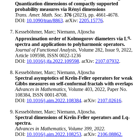
Quantization dimensions of compactly supported
probability measures via Rényi dimensions
Trans. Amer. Math. Soc.
376
(2023), pp. 4661-4678.
DOI:
10.1090/tran/8863
. arXiv:
2205.15776
.
Kesseböhmer, Marc; Niemann, Aljoscha
q
Approximation order of Kolmogorov diameters via L
-
spectra and applications to polyharmonic operators.
Journal of Functional Analysis
, Volume 282, Issue 9, 2022,
Article 109598, ISSN 0022-1236
DOI:
10.1016/j.jfa.2022.109598
. arXiv:
2107.07932
.
Kesseböhmer, Marc; Niemann, Aljoscha
Spectral asymptotics of Kreĭn-Feller operators for weak
Gibbs measures on self-conformal fractals with overlaps
Advances in Mathematics,
Volume 403, 2022, Paper No.
108384, ISSN 0001-8708.
DOI:
10.1016/j.aim.2022.108384
. arXiv:
2107.02616
.
Kesseböhmer, Marc; Niemann, Aljoscha.
Spectral dimensions of Kreĭn-Feller operators and Lq-
spectra.
Advances in Mathematics, Volume 399, 2022.
DOI:
10.1016/j.aim.2022.108253
.
arXiv:
2106.08862.