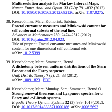
Multiresolution analysis for Markov Interval Maps.
Numer. Funct. Anal. and Optim.
33
(7-9): 791‍–832 (2012).
DOI:
10.1080/01630563.2012.682126
. arXiv:
1107.0275
.
Kesseböhmer, Marc; Kombrink, Sabrina.
Fractal curvature measures and Minkowski content for
self-conformal subsets of the real line.
Advances in Mathematics
230
: 2474‍–2512 (2012).
DOI:
10.1016/j.aim.2012.04.023
.
Title of preprint: Fractal curvature measures and Minkowski
content for one-dimensional self-conformal sets.
arXiv:
1012.5399
.
Kesseböhmer, Marc; Stratmann, Bernd.
A dichotomy between uniform distributions of the Stern-
Brocot and the Farey sequence.
Unif. Distrib. Theory
7
(2): 21–33 (2012).
arXiv:
1009.1823
.
PDF
Kesseböhmer, Marc; Munday, Sara; Stratmann, Bernd O.
Strong renewal theorems and Lyapunov spectra for
α
-
Farey and
α
-Lüroth systems.
Ergodic Theory Dynam. Systems
32
(3): 989‍–1017(2012).
DOI:
10.1017/S0143385711000186
. arXiv:
1006.5693
.