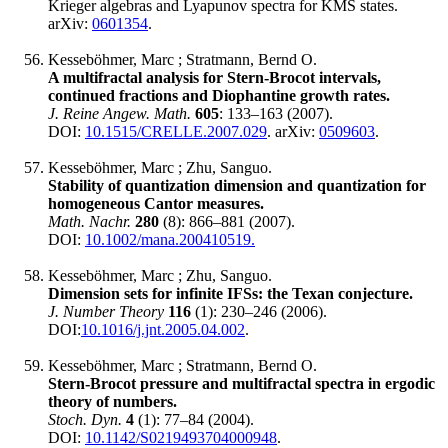
Krieger algebras and Lyapunov spectra for KMS states.
arXiv:
0601354
.
Kesseböhmer, Marc ; Stratmann, Bernd O.
A multifractal analysis for Stern-Brocot intervals,
continued fractions and Diophantine growth rates.
J. Reine Angew. Math.
605
: 133‍–163 (2007).
DOI:
10.1515/CRELLE.2007.029
. arXiv:
0509603
.
Kesseböhmer, Marc ; Zhu, Sanguo.
Stability of quantization dimension and quantization for
homogeneous Cantor measures.
Math. Nachr.
280
(8): 866‍–881 (2007).
DOI:
10.1002/mana.200410519.
Kesseböhmer, Marc ; Zhu, Sanguo.
Dimension sets for infinite IFSs: the Texan conjecture.
J. Number Theory
116
(1): 230‍–246 (2006).
DOI:
10.1016/j.jnt.2005.04.002
.
Kesseböhmer, Marc ; Stratmann, Bernd O.
Stern-Brocot pressure and multifractal spectra in ergodic
theory of numbers.
Stoch. Dyn.
4
(1): 77‍–84 (2004).
DOI:
10.1142/S0219493704000948
.