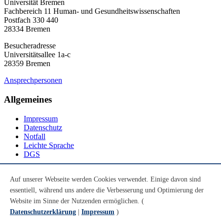
Universität Bremen
Fachbereich 11 Human- und Gesundheitswissenschaften
Postfach 330 440
28334 Bremen
Besucheradresse
Universitätsallee 1a-c
28359 Bremen
Ansprechpersonen
Allgemeines
Impressum
Datenschutz
Notfall
Leichte Sprache
DGS
Social Media
Auf unserer Webseite werden Cookies verwendet. Einige davon sind
essentiell, während uns andere die Verbesserung und Optimierung der
Youtube
Instagram
Website im Sinne der Nutzenden ermöglichen. (
LinkedIn
Datenschutzerklärung
|
Impressum
)
Mastodon