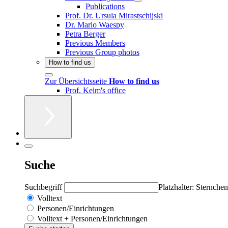
Publications
Prof. Dr. Ursula Mirastschijski
Dr. Mario Waespy
Petra Berger
Previous Members
Previous Group photos
How to find us
Zur Übersichtsseite
How to find us
Prof. Kelm's office
Suche
Suchbegriff
Platzhalter: Sternchen
Volltext
Personen/Einrichtungen
Volltext + Personen/Einrichtungen