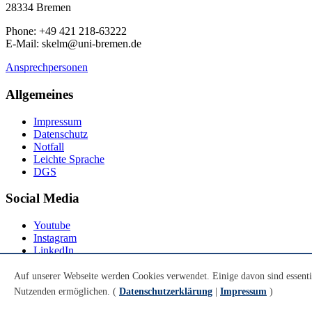
28334 Bremen
Phone: +49 421 218-63222
E-Mail: skelm@uni-bremen.de
Ansprechpersonen
Allgemeines
Impressum
Datenschutz
Notfall
Leichte Sprache
DGS
Social Media
Youtube
Instagram
LinkedIn
Mastodon
Auf unserer Webseite werden Cookies verwendet. Einige davon sind essenti
© Universität Bremen 2026
Nutzenden ermöglichen. (
Datenschutzerklärung
|
Impressum
)
Zum Seitenende springen
Zum Seitenanfang springen