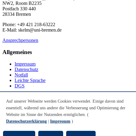
NW2, Room B2235
Postfach 330 440
28334 Bremen
Phone: +49 421 218-63222
E-Mail: skelm@uni-bremen.de
Ansprechpersonen
Allgemeines
Impressum
Datenschutz
Notfall
Leichte Sprache
DGS
Social Media
Auf unserer Webseite werden Cookies verwendet. Einige davon sind
essentiell, während uns andere die Verbesserung und Optimierung der
Youtube
Instagram
Website im Sinne der Nutzenden ermöglichen. (
LinkedIn
Datenschutzerklärung
|
Impressum
)
Mastodon
© Universität Bremen 2026