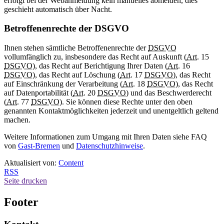
erfolgt bei der Webanmeldung kein manuelles abmelden, dies
geschieht automatisch über Nacht.
Betroffenenrechte der DSGVO
Ihnen stehen sämtliche Betroffenenrechte der
DSGVO
vollumfänglich zu, insbesondere das Recht auf Auskunft (
Art.
15
DSGVO
), das Recht auf Berichtigung Ihrer Daten (
Art.
16
DSGVO
), das Recht auf Löschung (
Art.
17
DSGVO
), das Recht
auf Einschränkung der Verarbeitung (
Art.
18
DSGVO
), das Recht
auf Datenportabilität (
Art.
20
DSGVO
) und das Beschwerderecht
(
Art.
77
DSGVO
). Sie können diese Rechte unter den oben
genannten Kontaktmöglichkeiten jederzeit und unentgeltlich geltend
machen.
Weitere Informationen zum Umgang mit Ihren Daten siehe FAQ
von
Gast-Bremen
und
Datenschutzhinweise
.
Aktualisiert von:
Content
RSS
Seite drucken
Footer