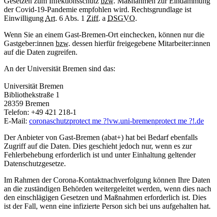
Gesetzen zum Infektionsschutz
bzw.
Maßnahmen zur Eindämmung
der Covid-19-Pandemie empfohlen wird. Rechtsgrundlage ist
Einwilligung
Art.
6 Abs. 1
Ziff.
a
DSGVO
.
Wenn Sie an einem Gast-Bremen-Ort einchecken, können nur die
Gastgeber:innen
bzw.
dessen hierfür freigegebene Mitarbeiter:innen
auf die Daten zugreifen.
An der Universität Bremen sind das:
Universität Bremen
Bibliothekstraße 1
28359 Bremen
Telefon: +49 421 218-1
E-Mail:
coronaschutz
protect me ?!
vw.uni-bremen
protect me ?!
.de
Der Anbieter von Gast-Bremen (abat+) hat bei Bedarf ebenfalls
Zugriff auf die Daten. Dies geschieht jedoch nur, wenn es zur
Fehlerbehebung erforderlich ist und unter Einhaltung geltender
Datenschutzgesetze.
Im Rahmen der Corona-Kontaktnachverfolgung können Ihre Daten
an die zuständigen Behörden weitergeleitet werden, wenn dies nach
den einschlägigen Gesetzen und Maßnahmen erforderlich ist. Dies
ist der Fall, wenn eine infizierte Person sich bei uns aufgehalten hat.