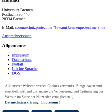
Kontakt
Universität Bremen
Postfach 330 440
28334 Bremen
E-Mail:
coronaschutz
protect me ?!
vw.uni-bremen
protect me ?!
.de
Ansprechpersonen
Allgemeines
Impressum
Datenschutz
Notfall
Leichte Sprache
DGS
Social Media
Auf unserer Webseite werden Cookies verwendet. Einige davon sind
essentiell, während uns andere die Verbesserung und Optimierung der
Youtube
Instagram
Website im Sinne der Nutzenden ermöglichen. (
LinkedIn
Datenschutzerklärung
|
Impressum
)
Mastodon