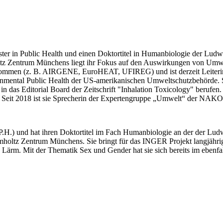
ster in Public Health und einen Doktortitel in Humanbiologie der Lud
oltz Zentrum Münchens liegt ihr Fokus auf den Auswirkungen von Umwe
ilgenommen (z. B. AIRGENE, EuroHEAT, UFIREG) und ist derzeit Leit
ronmental Public Health der US-amerikanischen Umweltschutzbehörde. Sie
 das Editorial Board der Zeitschrift "Inhalation Toxicology" berufe
. Seit 2018 ist sie Sprecherin der Expertengruppe „Umwelt“ der NAKO
.H.) und hat ihren Doktortitel im Fach Humanbiologie an der der Lud
elmholtz Zentrum Münchens. Sie bringt für das INGER Projekt langjähr
d Lärm. Mit der Thematik Sex und Gender hat sie sich bereits im ebe