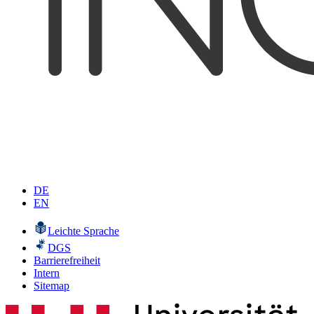
DE
EN
Leichte Sprache
DGS
Barrierefreiheit
Intern
Sitemap