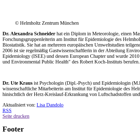
© Helmholtz Zentrum München
Dr. Alexandra Schneider
hat ein Diplom in Meteorologie, einen Ma
Forschungsgruppenleiterin am Institut für Epidemiologie des Helmh
Biostatistik. Sie hat an mehreren europäischen Umweltstudien te
2006 ist sie regelmäßig Gastwissenschaftlerin in der Abteilung Envi
Epidemiology (ISEE) und dessen European Chapter und wurde 2010 in
und Environmental Public Health" des Robert Koch-Instituts berufen
Dr. Ute Kraus
ist Psychologin (Dipl.-Psych) und Epidemiologin (M.P
wissenschaftliche Mitarbeiterin am Institut für Epidemiologie des H
hinischtlich der Herz-Kreislauf-Erkrankung von Luftschadstoffen un
Aktualisiert von:
Lisa Dandolo
RSS
Seite drucken
Footer