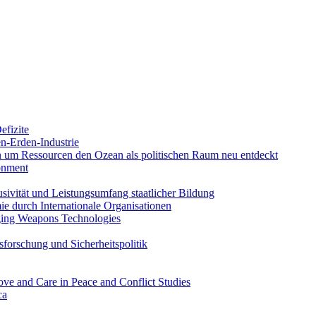
efizite
en-Erden-Industrie
ten um Ressourcen den Ozean als politischen Raum neu entdeckt
ronment
ivität und Leistungsumfang staatlicher Bildung
 durch Internationale Organisationen
ging Weapons Technologies
sforschung und Sicherheitspolitik
ove and Care in Peace and Conflict Studies
ca