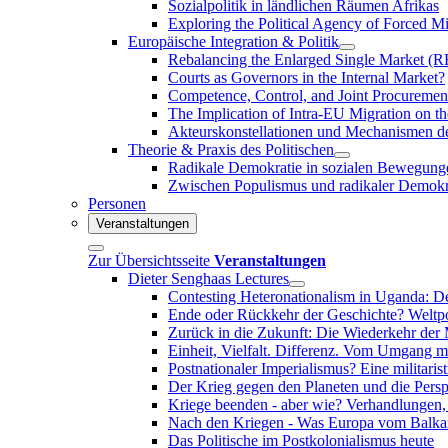
Sozialpolitik in ländlichen Räumen Afrikas
Exploring the Political Agency of Forced
Europäische Integration & Politik
Rebalancing the Enlarged Single Market (
Courts as Governors in the Internal Market?
Competence, Control, and Joint Procuremen
The Implication of Intra-EU Migration on t
Akteurskonstellationen und Mechanismen de
Theorie & Praxis des Politischen
Radikale Demokratie in sozialen Bewegungen
Zwischen Populismus und radikaler Demokr
Personen
Veranstaltungen
Zur Übersichtsseite
Veranstaltungen
Dieter Senghaas Lectures
Contesting Heteronationalism in Uganda: De
Ende oder Rückkehr der Geschichte? Weltpo
Zurück in die Zukunft: Die Wiederkehr der 
Einheit, Vielfalt. Differenz. Vom Umgang m
Postnationaler Imperialismus? Eine militari
Der Krieg gegen den Planeten und die Pers
Kriege beenden - aber wie? Verhandlungen, 
Nach den Kriegen - Was Europa vom Balka
Das Politische im Postkolonialismus heute