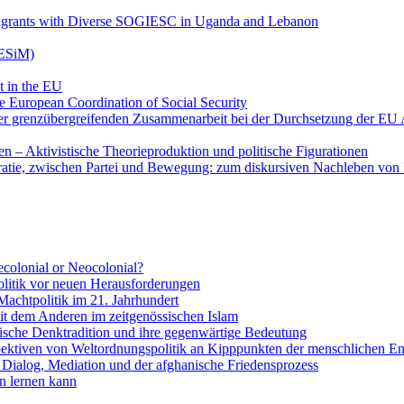
 Migrants with Diverse SOGIESC in Uganda and Lebanon
RESiM)
t in the EU
he European Coordination of Social Security
r grenzübergreifenden Zusammenarbeit bei der Durchsetzung der EU A
 – Aktivistische Theorieproduktion und politische Figurationen
atie, zwischen Partei und Bewegung: zum diskursiven Nachleben vo
colonial or Neocolonial?
litik vor neuen Herausforderungen
Machtpolitik im 21. Jahrhundert
it dem Anderen im zeitgenössischen Islam
stische Denktradition und ihre gegenwärtige Bedeutung
pektiven von Weltordnungspolitik an Kipppunkten der menschlichen E
Dialog, Mediation und der afghanische Friedensprozess
n lernen kann