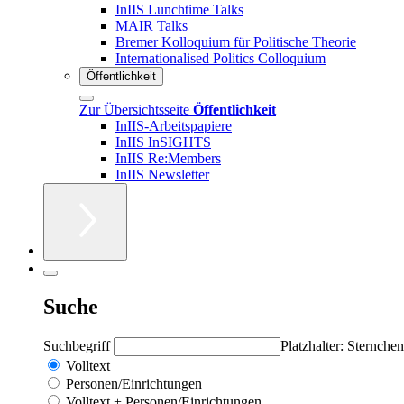
InIIS Lunchtime Talks
MAIR Talks
Bremer Kolloquium für Politische Theorie
Internationalised Politics Colloquium
Öffentlichkeit
Zur Übersichtsseite
Öffentlichkeit
InIIS-Arbeitspapiere
InIIS InSIGHTS
InIIS Re:Members
InIIS Newsletter
Suche
Suchbegriff
Platzhalter: Sternchen
Volltext
Personen/Einrichtungen
Volltext + Personen/Einrichtungen