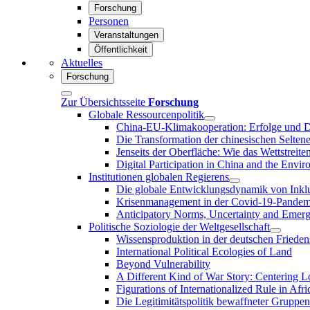
Forschung
Personen
Veranstaltungen
Öffentlichkeit
Aktuelles
Forschung
Zur Übersichtsseite
Forschung
Globale Ressourcenpolitik
China-EU-Klimakooperation: Erfolge und D
Die Transformation der chinesischen Selten
Jenseits der Oberfläche: Wie das Wettstrei
Digital Participation in China and the Envi
Institutionen globalen Regierens
Die globale Entwicklungsdynamik von Inklus
Krisenmanagement in der Covid-19-Pandemie
Anticipatory Norms, Uncertainty and Emer
Politische Soziologie der Weltgesellschaft
Wissensproduktion in der deutschen Frieden
International Political Ecologies of Land
Beyond Vulnerability
A Different Kind of War Story: Centering L
Figurations of Internationalized Rule in Afri
Die Legitimitätspolitik bewaffneter Gruppen