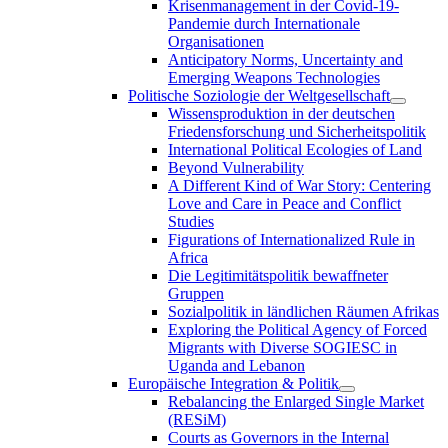
Krisenmanagement in der Covid-19-
Pandemie durch Internationale
Organisationen
Anticipatory Norms, Uncertainty and
Emerging Weapons Technologies
Politische Soziologie der Weltgesellschaft
Wissensproduktion in der deutschen
Friedensforschung und Sicherheitspolitik
International Political Ecologies of Land
Beyond Vulnerability
A Different Kind of War Story: Centering
Love and Care in Peace and Conflict
Studies
Figurations of Internationalized Rule in
Africa
Die Legitimitätspolitik bewaffneter
Gruppen
Sozialpolitik in ländlichen Räumen Afrikas
Exploring the Political Agency of Forced
Migrants with Diverse SOGIESC in
Uganda and Lebanon
Europäische Integration & Politik
Rebalancing the Enlarged Single Market
(RESiM)
Courts as Governors in the Internal