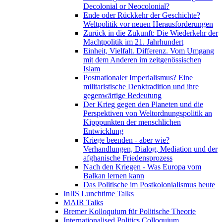
Decolonial or Neocolonial?
Ende oder Rückkehr der Geschichte?
Weltpolitik vor neuen Herausforderungen
Zurück in die Zukunft: Die Wiederkehr der
Machtpolitik im 21. Jahrhundert
Einheit, Vielfalt. Differenz. Vom Umgang
mit dem Anderen im zeitgenössischen
Islam
Postnationaler Imperialismus? Eine
militaristische Denktradition und ihre
gegenwärtige Bedeutung
Der Krieg gegen den Planeten und die
Perspektiven von Weltordnungspolitik an
Kipppunkten der menschlichen
Entwicklung
Kriege beenden - aber wie?
Verhandlungen, Dialog, Mediation und der
afghanische Friedensprozess
Nach den Kriegen - Was Europa vom
Balkan lernen kann
Das Politische im Postkolonialismus heute
InIIS Lunchtime Talks
MAIR Talks
Bremer Kolloquium für Politische Theorie
Internationalised Politics Colloquium