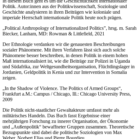
In diesem Buch geht es um die Geschichtlichkeit internationaler
Politik. Autor:innen aus der Politikwissenschaft, Soziologie und
Geschichte analysieren in ihren Beiträgen wie koloniale und
imperiale Herrschaft internationale Politik heute noch prägen.
„Political Anthropology of Internationalized Politics”, hrsg. m. Sarah
Biecker, Lanham, MD: Rowman & Littlefield, 2021
Der Ethnologie verdanken wir die genauesten Beschreibungen
sozialer Phänomene. Mit ihren Verfahren lässt sich auch solche
Phänomene besser beschreiben, in denen Politik in einem hohen
Maß internationalisiert ist, wie die Beiträge zur Polizei in Uganda
und Südafrika, zur Weltgesundheitsorganisation, Flüchtlingslager in
Jordanien, Geldpolitik in Kenia und zur Intervention in Somalia
zeigen.
„In the Shadow of Violence. The Politics of Armed Groups“,
Frankfurt a.M.: Campus / Chicago, Ill.: Chicago University Press,
2009
Die Politik nicht-staatlicher Gewaltakteure umfasst mehr als
militärisches Handeln. Das Buch fasst Ergebnisse einer
mehrjährigen Forschung zu innerer Organisation, der Ökonomie
und „Außenpolitik“ bewaffneter Gruppen zusammen. Theoretische
Bezugspunkte sind dabei die politische Soziologien von Max
Weber, Norbert Elias und Pierre Bourdieu.