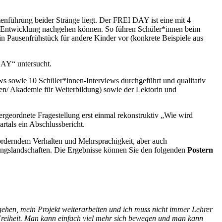
enführung beider Stränge liegt. Der FREI DAY ist eine mit 4
ige Entwicklung nachgehen können. So führen Schüler*innen beim
 Pausenfrühstück für andere Kinder vor (konkrete Beispiele aus
DAY“ untersucht.
s sowie 10 Schüler*innen-Interviews durchgeführt und qualitativ
men/ Akademie für Weiterbildung) sowie der Lektorin und
ergeordnete Fragestellung erst einmal rekonstruktiv „Wie wird
rtals ein Abschlussbericht.
rderndem Verhalten und Mehrsprachigkeit, aber auch
ungslandschaften. Die Ergebnisse können Sie den folgenden
Postern
ehen, mein Projekt weiterarbeiten und ich muss nicht immer Lehrer
 Freiheit. Man kann einfach viel mehr sich bewegen und man kann