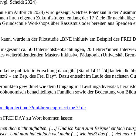
(vgl. Scheidt 2024).
hule im Aufbruch 2024) wird gezeigt, welches Potenzial in der Zusamm
innen ihren eigenen Zukunftsfragen entlang der 17 Ziele für nachhalt
 Grundschule Workshops über Rassismus oder bereiten aus Spenden ein
 kann, wurde in der Pilotstudie „BNE inklusiv am Beispiel des FREI 
nsgesamt ca. 50 Unterrichtsbeobachtungen, 20 Lehrer*innen-Interview
 des weiterbildendenden Masters Inklusive Pädagogik (Universität Bre
 keine publizierte Forschung dazu gibt [Stand 14.11.24] lautete die üb
tzt? – am Bsp. des Frei Day“. Dazu entsteht im Laufe des nächsten Qua
rpunkten gewidmet wie dem Umgang mit Leistungsdiversität, herausfo
zioökonomisch benachteiligten Familien sowie der Bedeutung von Bild
heidt
protect me ?!
uni-bremen
protect me ?!
.de
.
 den FREI DAY zu Wort kommen lassen:
en dich nicht aufhalten. […] Und ich kann zum Beispiel einfach rausg
utsch. Und man hat einfach viel mehr (…) wie heißt das (…) viel mehr