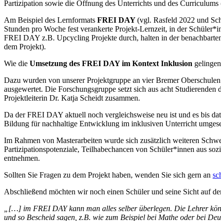
Partizipation sowie die Öffnung des Unterrichts und des Curriculums 
Am Beispiel des Lernformats
FREI DAY
(vgl. Rasfeld 2022 und Sc
Stunden pro Woche fest verankerte Projekt-Lernzeit, in der Schüler*
FREI DAY z.B. Upcycling Projekte durch, halten in der benachbarten
dem Projekt).
Wie die
Umsetzung des FREI DAY im Kontext Inklusion
gelingen
Dazu wurden von unserer Projektgruppe an vier Bremer Oberschulen i
ausgewertet. Die Forschungsgruppe setzt sich aus acht Studierenden
Projektleiterin Dr. Katja Scheidt zusammen.
Da der FREI DAY aktuell noch vergleichsweise neu ist und es bis dato
Bildung für nachhaltige Entwicklung im inklusiven Unterricht umgese
Im Rahmen von Masterarbeiten wurde sich zusätzlich weiteren Schwe
Partizipationspotenziale, Teilhabechancen von Schüler*innen aus so
entnehmen.
Sollten Sie Fragen zu dem Projekt haben, wenden Sie sich gern an
sc
Abschließend möchten wir noch einen Schüler und seine Sicht auf
„[…]
im FREI DAY kann man alles selber überlegen. Die Lehrer könn
und so Bescheid sagen, z.B. wie zum Beispiel bei Mathe oder bei De