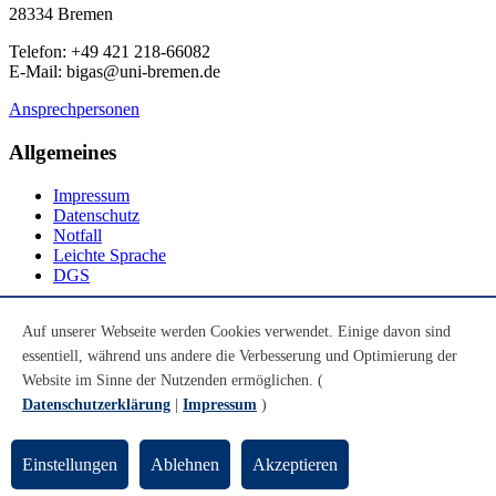
28334 Bremen
Telefon: +49 421 218-66082
E-Mail: bigas@uni-bremen.de
Ansprechpersonen
Allgemeines
Impressum
Datenschutz
Notfall
Leichte Sprache
DGS
Social Media
Auf unserer Webseite werden Cookies verwendet. Einige davon sind
essentiell, während uns andere die Verbesserung und Optimierung der
Youtube
Instagram
Website im Sinne der Nutzenden ermöglichen. (
LinkedIn
Datenschutzerklärung
|
Impressum
)
Mastodon
© Universität Bremen 2026
Einstellungen
Ablehnen
Akzeptieren
Zum Seitenende springen
Zum Seitenanfang springen