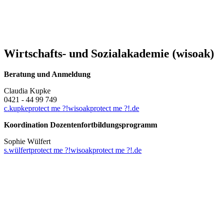
Wirtschafts- und Sozialakademie (wisoak)
Beratung und Anmeldung
Claudia Kupke
0421 - 44 99 749
c.kupke
protect me ?!
wisoak
protect me ?!
.de
Koordination Dozentenfortbildungsprogramm
Sophie Wülfert
s.wülfert
protect me ?!
wisoak
protect me ?!
.de