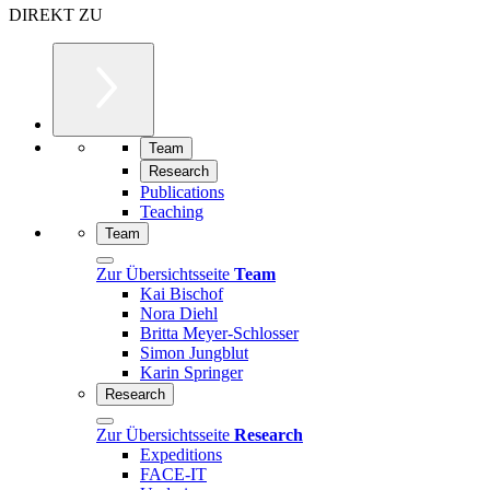
DIREKT ZU
Team
Research
Publications
Teaching
Team
Zur Übersichtsseite
Team
Kai Bischof
Nora Diehl
Britta Meyer-Schlosser
Simon Jungblut
Karin Springer
Research
Zur Übersichtsseite
Research
Expeditions
FACE-IT