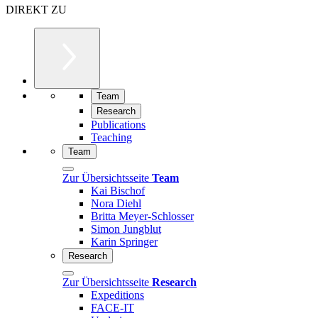
DIREKT ZU
Team
Research
Publications
Teaching
Team
Zur Übersichtsseite
Team
Kai Bischof
Nora Diehl
Britta Meyer-Schlosser
Simon Jungblut
Karin Springer
Research
Zur Übersichtsseite
Research
Expeditions
FACE-IT