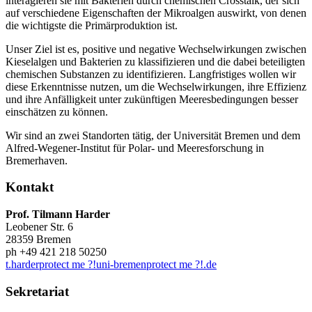
interagieren sie mit Bakterien durch chemischen Crosstalk, der sich
auf verschiedene Eigenschaften der Mikroalgen auswirkt, von denen
die wichtigste die Primärproduktion ist.
Unser Ziel ist es, positive und negative Wechselwirkungen zwischen
Kieselalgen und Bakterien zu klassifizieren und die dabei beteiligten
chemischen Substanzen zu identifizieren. Langfristiges wollen wir
diese Erkenntnisse nutzen, um die Wechselwirkungen, ihre Effizienz
und ihre Anfälligkeit unter zukünftigen Meeresbedingungen besser
einschätzen zu können.
Wir sind an zwei Standorten tätig, der Universität Bremen und dem
Alfred-Wegener-Institut für Polar- und Meeresforschung in
Bremerhaven.
Kontakt
Prof. Tilmann Harder
Leobener Str. 6
28359 Bremen
ph +49 421 218 50250
t.harder
protect me ?!
uni-bremen
protect me ?!
.de
Sekretariat