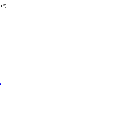
 (*)
.