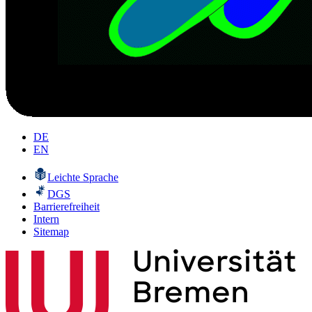
DE
EN
Leichte Sprache
DGS
Barrierefreiheit
Intern
Sitemap