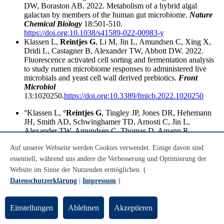
DW, Boraston AB. 2022. Metabolism of a hybrid algal
galactan by members of the human gut microbiome.
Nature
Chemical Biology
18:501-510.
https://doi.org:10.1038/s41589-022-00983-y
Klassen L,
Reintjes G
, Li M, Jin L, Amundsen C, Xing X,
Dridi L, Castagner B, Alexander TW, Abbott DW. 2022.
Fluorescence activated cell sorting and fermentation analysis
to study rumen microbiome responses to administered live
microbials and yeast cell wall derived prebiotics.
Front
Microbiol
13:1020250.
https://doi.org:10.3389/fmicb.2022.1020250
°Klassen L,
°Reintjes G
, Tingley JP, Jones DR, Hehemann
JH, Smith AD, Schwinghamer TD, Arnosti C, Jin L,
Alexander TW, Amundsen C, Thomas D, Amann R,
McAllister TA, Abbott DW. 2021. Quantifying fluorescent
Auf unserer Webseite werden Cookies verwendet. Einige davon sind
glycan uptake to elucidate strain-level variability in foraging
behaviors of rumen bacteria.
Microbiome
9:23.
essentiell, während uns andere die Verbesserung und Optimierung der
https://www.ncbi.nlm.nih.gov/pubmed/33482928
Website im Sinne der Nutzenden ermöglichen. (
(
°contributed equally).
Datenschutzerklärung
|
Impressum
)
Klassen L, Xing X, Tingley JP, Low KE, King ML,
Reintjes
G
, Abbott DW. 2021. Approaches to Investigate Selective
Dietary Polysaccharide Utilization by Human Gut Microbiota
Einstellungen
Ablehnen
Akzeptieren
at a Functional Level.
Frontiers in Microbiology
12.
https://www.frontiersin.org/article/10.3389/fmicb.2021.632684