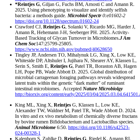
*Reintjes G
, Giljan G, Fuchs BM, Arnosti C and Amann R.
2025. Using phenotyping to visualize and identify selfish
bacteria: a methods guide.
Microbiol Spectr
0:e01602-2
https://doi.org/10.1128/spectrum.01602-24
Crawford CJ,
Reintjes G
, Solanki V, Ricardo MG, Harder J,
Amann R, Hehemann J-H, Seeberger PH. 2025. Activity-
Based Tracking of Glycan Turnover in Microbiomes.
J Am
Chem Soc
147:25799-25805.
https://www.ncbi.nlm.nih.gov/pubmed/40628650
Tingley JP, Andersen TO, Mihalynuk LG, Xing X, Low KE,
Whiteside DP, Altshuler I, Jujihara N, Shearer AY, Klassen L,
Serin S, Smith E,
Reintjes G
, Patel TR, Boraston AB, Hagen
LH, Pope PB, Wade Abbott D. 2025. Global distribution of
microbial carrageenan foraging pathways reveals widespread
latent traits within the genetic “dark matter” of ruminant
intestinal microbiomes. Accepted
Nature Microbiolgy
http://biorxiv.org/content/early/2025/03/04/2025.03.04.641501.
King ML, Xing X,
Reintjes
G, Klassen L, Low KE,
Alexander TW, Waldner M, Patel TR, Wade Abbott D. 2024.
In vitro and ex vivo metabolism of chemically diverse fructans
by bovine rumen Bifidobacterium and Lactobacillus species.
Animal Microbiome
6:50.
https://doi.org/10.1186/s42523-
024-00328-1
Kalenborn S, Zuhlke D,
Reintjes G
, Riedel K, Amann RI,