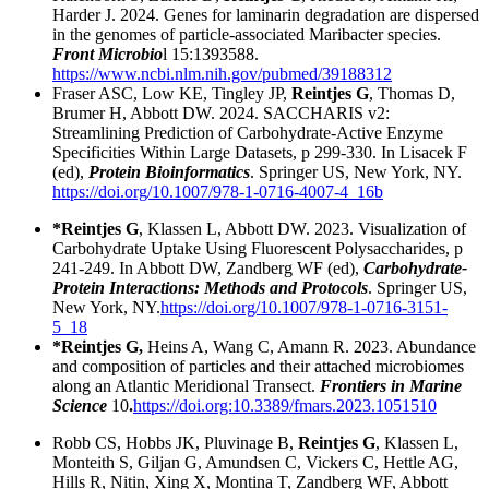
Harder J. 2024. Genes for laminarin degradation are dispersed
in the genomes of particle-associated Maribacter species.
Front Microbio
l 15:1393588.
https://www.ncbi.nlm.nih.gov/pubmed/39188312
Fraser ASC, Low KE, Tingley JP,
Reintjes G
, Thomas D,
Brumer H, Abbott DW. 2024. SACCHARIS v2:
Streamlining Prediction of Carbohydrate-Active Enzyme
Specificities Within Large Datasets, p 299-330. In Lisacek F
(ed),
Protein Bioinformatics
. Springer US, New York, NY.
https://doi.org/10.1007/978-1-0716-4007-4_16b
*Reintjes G
, Klassen L, Abbott DW. 2023. Visualization of
Carbohydrate Uptake Using Fluorescent Polysaccharides, p
241-249. In Abbott DW, Zandberg WF (ed),
Carbohydrate-
Protein Interactions: Methods and Protocols
. Springer US,
New York, NY.
https://doi.org/10.1007/978-1-0716-3151-
5_18
*Reintjes G,
Heins A, Wang C, Amann R. 2023. Abundance
and composition of particles and their attached microbiomes
along an Atlantic Meridional Transect.
Frontiers in Marine
Science
10
.
https://doi.org:10.3389/fmars.2023.1051510
Robb CS, Hobbs JK, Pluvinage B,
Reintjes G
, Klassen L,
Monteith S, Giljan G, Amundsen C, Vickers C, Hettle AG,
Hills R, Nitin, Xing X, Montina T, Zandberg WF, Abbott