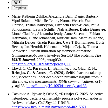
2016
Preprints
Marie-Katherin Zühlke, Alexandra Bahr, Daniel Bartosik,
Vipul Solanki, Michelle Teune, Norma Welsch, Frank
Unfried, Tristan Barbeyron, Elizabeth Ficko-Blean, Paula
Schoppmeier, Laurie Schiller,
Nahja Busse
,
Disha Banerjee
,
Lionel Cladière, Alexandra Jeudy, Anne Susemihl, Fabian
Hartmann, Diane Jouanneau, Murielle Jam, Matthias Höhne,
Mihaela Delcea,
Greta Reintjes
, Uwe T Bornscheuer, Dörte
Becher, Jan-Hendrik Hehemann, Mirjam Czjzek, Thomas
Schweder, Fructan utilization by members of marine
Gammaproteobacteria
involves SusC/D-like proteins,
The
ISME Journal
, 2026;, wrag030,
https://doi.org/10.1093/ismejo/wrag030
Lloyd, C. C.,
Pareigis, L.
, Balmonte, J. P., Glud, R. N.,
Reintjes, G.
, & Arnosti, C. (2026). Selfish bacteria take up
polysaccharides under deep ocean pressure: insights from in
situ and ex situ measurements.
ISME communications
,
6
(1),
ycag138.
https://doi.org/10.1093/ismeco/ycag138
Cackovic A, Pjevac P, Orlic S, *
Reintjes G
. 2025. Selective
heterotopic bacteria can selfishly process polysaccharides in
freshwater lakes.
Cell Rep
44:115415.
https://www.ncbi.nlm.nih.gov/pubmed/40215971