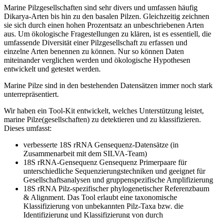
Marine Pilzgesellschaften sind sehr divers und umfassen häufig
Dikarya-Arten bis hin zu den basalen Pilzen. Gleichzeitig zeichnen
sie sich durch einen hohen Prozentsatz an unbeschriebenen Arten
aus. Um ökologische Fragestellungen zu klären, ist es essentiell, die
umfassende Diversität einer Pilzgesellschaft zu erfassen und
einzelne Arten benennen zu können. Nur so können Daten
miteinander verglichen werden und ökologische Hypothesen
entwickelt und getestet werden.
Marine Pilze sind in den bestehenden Datensätzen immer noch stark
unterrepräsentiert.
Wir haben ein Tool-Kit entwickelt, welches Unterstützung leistet,
marine Pilze(gesellschaften) zu detektieren und zu klassifizieren.
Dieses umfasst:
verbesserte 18S rRNA Gensequenz-Datensätze (in
Zusammenarbeit mit dem SILVA-Team)
18S rRNA-Gensequenz Gensequenz Primerpaare für
unterschiedliche Sequenzierungstechniken und geeignet für
Gesellschaftsanalysen und gruppenspezifische Amplifizierung
18S rRNA Pilz-spezifischer phylogenetischer Referenzbaum
& Alignment. Das Tool erlaubt eine taxonomische
Klassifizierung von unbekannten Pilz-Taxa bzw. die
Identifizierung und Klassifizierung von durch