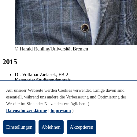
© Harald Rehling/Universität Bremen
2015
Dr. Volkmar Zielasek; FB 2
Kategorie: Studierendenpreis
Dr. Janna Wolff; FB 8
Auf unserer Webseite werden Cookies verwendet. Einige davon sind
Kategorie: Hervorragend gestaltetes Forschungsprojekt
Prof. Dr. Jens Pöppelbuß; FB 7
essentiell, während uns andere die Verbesserung und Optimierung der
Kategorie: Exzellentes zeitgemäßes Vorlesungsformat
Website im Sinne der Nutzenden ermöglichen. (
Datenschutzerklärung
|
Impressum
)
Einstellungen
Ablehnen
Akzeptieren