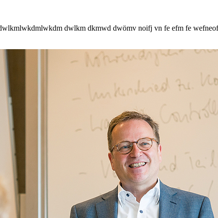
lkmlwkdmlwkdm dwlkm dkmwd dwömv noifj vn fe efm fe wefneof