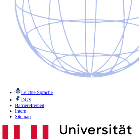
Leichte Sprache
DGS
Barrierefreiheit
Intern
Sitemap