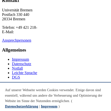
Kontakt
Universität Bremen
Postfach 330 440
28334 Bremen
Telefon: +49 421 218-
E-Mail:
Ansprechpersonen
Allgemeines
Impressum
Datenschutz
Notfall
Leichte Sprache
DGS
Social Media
Auf unserer Webseite werden Cookies verwendet. Einige davon sind
essentiell, während uns andere die Verbesserung und Optimierung der
Youtube
Instagram
Website im Sinne der Nutzenden ermöglichen. (
LinkedIn
Datenschutzerklärung
|
Impressum
)
Mastodon