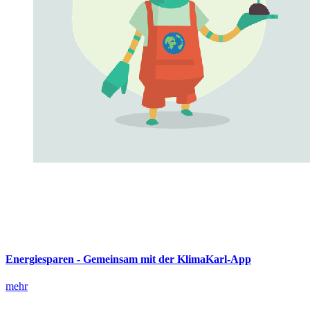
Energiesparen - Gemeinsam mit der KlimaKarl-App
mehr