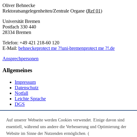
Oliver Behnecke
Rektoratsangelegenheiten/Zentrale Organe (
Ref 01
)
Universität Bremen
Postfach 330 440
28334 Bremen
Telefon: +49 421 218-60 120
E-Mail:
behnecke
protect me ?!
uni-bremen
protect me ?!
.de
Ansprechpersonen
Allgemeines
Impressum
Datenschutz
Notfall
Leichte Sprache
DGS
Social Media
Auf unserer Webseite werden Cookies verwendet. Einige davon sind
essentiell, während uns andere die Verbesserung und Optimierung der
Youtube
Instagram
Website im Sinne der Nutzenden ermöglichen. (