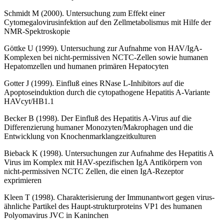
Schmidt M (2000). Untersuchung zum Effekt einer
Cytomegalovirusinfektion auf den Zellmetabolismus mit Hilfe der
NMR-Spektroskopie
Göttke U (1999). Untersuchung zur Aufnahme von HAV/IgA-
Komplexen bei nicht-permissiven NCTC-Zellen sowie humanen
Hepatomzellen und humanen primären Hepatocyten
Gotter J (1999). Einfluß eines RNase L-Inhibitors auf die
Apoptoseinduktion durch die cytopathogene Hepatitis A-Variante
HAVcyt/HB1.1
Becker B (1998). Der Einfluß des Hepatitis A-Virus auf die
Differenzierung humaner Monozyten/Makrophagen und die
Entwicklung von Knochenmarklangzeitkulturen
Bieback K (1998). Untersuchungen zur Aufnahme des Hepatitis A
Virus im Komplex mit HAV-spezifischen IgA Antikörpern von
nicht-permissiven NCTC Zellen, die einen IgA-Rezeptor
exprimieren
Kleen T (1998). Charakterisierung der Immunantwort gegen virus-
ähnliche Partikel des Haupt-strukturproteins VP1 des humanen
Polyomavirus JVC in Kaninchen