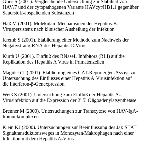
Gries S (2001). Vergleichende Untersuchung zur Stabilität von
HAV/7 und der cytopathogenen Variante HAVcyt/HB1.1 gegenüber
Sauerstoff-abspaltenden Substanzen
Haß M (2001). Molekulare Mechanismen der Hepatitis-B-
Viruspersistenz nach klinischer Ausheilung der Infektion
Kremb S (2001). Etablierung einer Methode zum Nachweis der
Negativstrang-RNA des Hepatitis C-Virus.
Kurth U (2001). Einfluß des RNaseL-Inhibitors (RLI) auf die
Replikation des Hepatitis A Virus in Primatenzellen
Magulski T (2001). Etablierung eines CAT-Reportergen-Assays zur
Untersuchung des Einflusses einer Hepatitis A-Virusinfektion auf
die Interferon-β-Genexpression
Weiß S (2001). Untersuchung zum Einfluß der Hepatitis A-
Virusinfektion auf die Expression der 2'-5'-Oligoadenylatsynthetase
Brenner M (2000). Untersuchungen zur Transcytose von HAV-IgA-
Immunkomplexen
Klein KJ (2000). Untersuchungen zur Beeinflussung des Jak-STAT-
Signaltransduktionsweges in Monozyten/Makrophagen nach einer
Infektion mit dem Hepatitis A-Virus