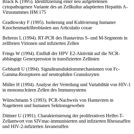
Brack K (1995). Identifizierung einer neu aufgetretenen
cytopathogenen Variante des an Zellkultur adaptierten Hepatitis A-
Virusstammes HM 175
Gradlowsky F (1995). Isolierung und Kultivierung humaner
Knochenmarkfibroblasten aus Articulatio coxae
Behrens L (1994). RT-PCR des Hantavirus S- und M-Segments in
zellfreien Virionen und infizierten Zellen
Frings W (1994). Einfluß der HPV E2-Aktivität auf die NCR-
abhängige Genexpression in transfizierten Zellinien
Gebhardt U (1994). Signaltransduktionsmechanismen von Fc-
Gamma-Rezeptoren auf neutrophilen Granulozyten
Müller H (1994). Analyse der Verteilung und Variabilität von HIV-1
in mononucleären Zellen des Immunsystems
Wünschmann S (1993). PCR-Nachweis von Hantaviren in
Nagetieren und humanen Sektionsgeweben
Dittmer U (1991). Charakterisierung der proliferativen Helfer-T-
Zellantwort von SIVmac-immunisierten und infizierten Rhesusaffen
und HIV-2-infizierten Javaneraffen