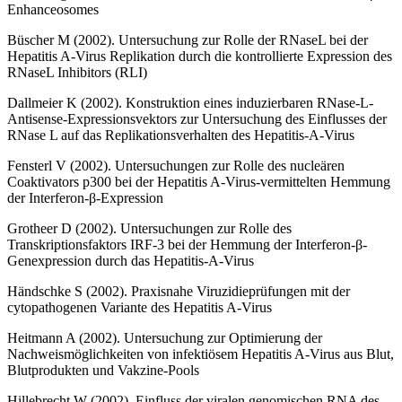
Enhanceosomes
Büscher M (2002). Untersuchung zur Rolle der RNaseL bei der
Hepatitis A-Virus Replikation durch die kontrollierte Expression des
RNaseL Inhibitors (RLI)
Dallmeier K (2002). Konstruktion eines induzierbaren RNase-L-
Antisense-Expressionsvektors zur Untersuchung des Einflusses der
RNase L auf das Replikationsverhalten des Hepatitis-A-Virus
Fensterl V (2002). Untersuchungen zur Rolle des nucleären
Coaktivators p300 bei der Hepatitis A-Virus-vermittelten Hemmung
der Interferon-β-Expression
Grotheer D (2002). Untersuchungen zur Rolle des
Transkriptionsfaktors IRF-3 bei der Hemmung der Interferon-β-
Genexpression durch das Hepatitis-A-Virus
Händschke S (2002). Praxisnahe Viruzidieprüfungen mit der
cytopathogenen Variante des Hepatitis A-Virus
Heitmann A (2002). Untersuchung zur Optimierung der
Nachweismöglichkeiten von infektiösem Hepatitis A-Virus aus Blut,
Blutprodukten und Vakzine-Pools
Hillebrecht W (2002). Einfluss der viralen genomischen RNA des