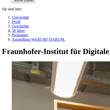
Sie sind hier:
Universität
Profil
Geschichte
50 Jahre
Programm
Ausstellung WARUM? DARUM.
Fraunhofer-Institut für Digita