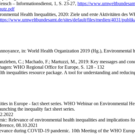
nsch – Informationsdienst, 1, S. 23-27,
https://www.umweltbundesamt.
utz.pdf
nmental Health Inequalities, 2020: Ziele und erste Aktivitäten des WH
ttps://www.umweltbundesamt.de/sites/default/files/medien/4031/publik
se annoyance, in: World Health Organization 2019 (Hg.), Environmental 
 Ganzleben, C.; Machado, F.; Martuzzi, M., 2019: Key messages and con
enhagen: WHO Regional Office for Europe, S. 128 - 132
th inequalities resource package. A tool for understanding and reduc
ities in Europe - fact sheet series. WHO Webinar on Environmental Heal
unching the inequality fact sheet series.
02.2022
emic: Relevance of environmental health inequalities and implicati
erence, 08.10.2021
c relevance during COVID-19 pandemic. 10th Meeting of the WHO Euro