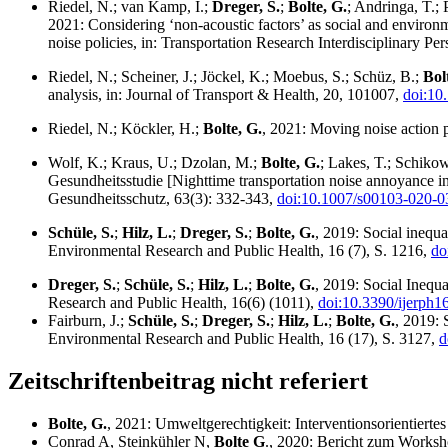
Riedel, N.; van Kamp, I.;
Dreger, S.
;
Bolte, G.
; Andringa, T.; 
2021: Considering ‘non-acoustic factors’ as social and environm
noise policies, in: Transportation Research Interdisciplinary Pe
Riedel, N.; Scheiner, J.; Jöckel, K.; Moebus, S.; Schüz, B.;
Bol
analysis, in: Journal of Transport & Health, 20, 101007,
doi:10
Riedel, N.; Köckler, H.;
Bolte, G.
, 2021: Moving noise action 
Wolf, K.; Kraus, U.; Dzolan, M.;
Bolte, G.
; Lakes, T.; Schiko
Gesundheitsstudie [Nighttime transportation noise annoyance i
Gesundheitsschutz, 63(3): 332-343,
doi:10.1007/s00103-020-0
Schüle, S.
;
Hilz, L.
;
Dreger, S.
;
Bolte, G.
, 2019: Social inequ
Environmental Research and Public Health, 16 (7), S. 1216,
do
Dreger, S.
;
Schüle, S.
;
Hilz, L.
;
Bolte, G.
, 2019: Social Inequ
Research and Public Health, 16(6) (1011),
doi:10.3390/ijerph
Fairburn, J.;
Schüle, S.
;
Dreger, S.
;
Hilz, L.
;
Bolte, G.
, 2019: 
Environmental Research and Public Health, 16 (17), S. 3127,
d
Zeitschriftenbeitrag nicht referiert
Bolte, G.
, 2021: Umweltgerechtigkeit: Interventionsorientierte
Conrad A, Steinkühler N,
Bolte G
., 2020: Bericht zum Works