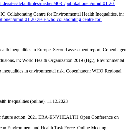
de/sites/default/files/medien/4031/publikationen/umid-01-20-
O Collaborating Centre for Environmental Health Inequalities, in:
ationen/umid-01-20-ziele-who-collaborating-centre-for-
health inequalities in Europe. Second assessment report, Copenhagen:
clusions, in: World Health Organization 2019 (Hg.), Environmental
ing inequalities in environmental risk. Copenhagen: WHO Regional
th Inequalities (online), 11.12.2023
ons for future action. 2021 ERA-ENVHEALTH Open Conference on
pean Environment and Health Task Force. Online Meeting,