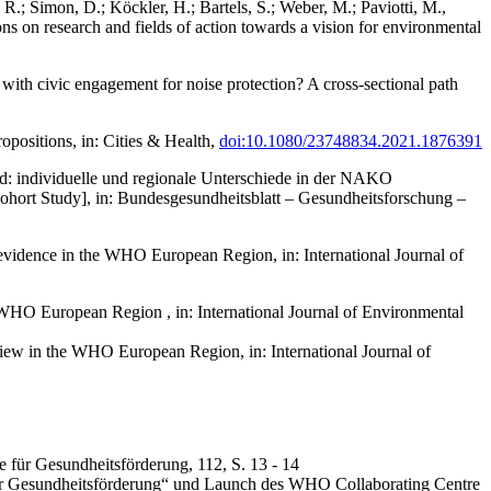
 R.; Simon, D.; Köckler, H.; Bartels, S.; Weber, M.; Paviotti, M.,
ns on research and fields of action towards a vision for environmental
ed with civic engagement for noise protection? A cross-sectional path
positions, in: Cities & Health,
doi:10.1080/23748834.2021.1876391
and: individuelle und regionale Unterschiede in der NAKO
Cohort Study], in: Bundesgesundheitsblatt – Gesundheitsforschung –
f evidence in the WHO European Region, in: International Journal of
 WHO European Region , in: International Journal of Environmental
review in the WHO European Region, in: International Journal of
e für Gesundheitsförderung, 112, S. 13 - 14
er Gesundheitsförderung“ und Launch des WHO Collaborating Centre