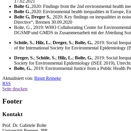
17.02.2021
Bolte G
.,2020: Findings from the 2nd environmental health ine
Bolte G
.,2020: Environmental health inequalities in Europe,
Bolte G, Dreger S.
, 2020: Key findings on inequalities in noi
Directive“, Bremen 30.09.2020
Bolte, G., 2019: WHO Collaborating Centre for Environmental
DGSMP und GMDS in Zusammenarbeit mit der Abteilung Sozialep
Schüle, S.
;
Hilz, L.
;
Dreger, S.
;
Bolte, G.
, 2019: Social Ineq
of the International Society for Environmental Epidemiology (
Dreger, S.
;
Schüle, S.
;
Hilz, L.
;
Bolte, G.
, 2019: Social Inequ
Society for Environmental Epidemiology (ISEE 2019), Utrecht
Bolte, G.
, 2019: Environmental Justice from a Public Health P
Aktualisiert von:
Birgit Reineke
RSS
Seite drucken
Footer
Kontakt
Prof. Dr. Gabriele Bolte
Universität Bremen, IPP