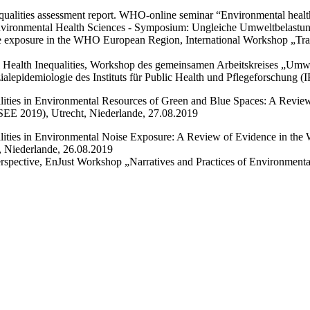
qualities assessment report. WHO-online seminar “Environmental health
 Environmental Health Sciences - Symposium: Ungleiche Umweltbelastung
se exposure in the WHO European Region, International Workshop „Traff
 Health Inequalities, Workshop des gemeinsamen Arbeitskreises „Umw
idemiologie des Instituts für Public Health und Pflegeforschung (I
ualities in Environmental Resources of Green and Blue Spaces: A Revi
ISEE 2019), Utrecht, Niederlande, 27.08.2019
alities in Environmental Noise Exposure: A Review of Evidence in the
, Niederlande, 26.08.2019
erspective, EnJust Workshop „Narratives and Practices of Environmenta