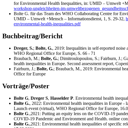
for Environmental Health Inequalities, in: UMID – Umwelt +Me
workshop-ungleichheiten-im-umweltbezogenen_gesundheitssch
Bolte G. für das Team des WHO Collaborating Centre for Enviro
UMID – Umwelt +Mensch – Informationsdienst, 1, S. 29-32,
h
environmental-health-inequalities.pdf
Buchbeitrag/Bericht
Dreger, S.
;
Bolte, G.
, 2019: Inequalities in self-reported noi
WHO Regional Office for Europe, S. 66 - 71
Braubach, M.;
Bolte, G.
; Dimitroulopoulou, S.; Fairburn, J.;
health inequalities in Europe. Second assessment report, Cop
Fairburn, J.;
Bolte, G.
; Braubach, M., 2019: Environmental heal
Office for Europe
Vorträge/Poster
Bolte G
,
Dreger S
,
Hasselder P
. Environmental health inequal
Bolte G.
, 2022: Environmental health inequalities in Europe - la
Launch event (virtual), WHO Regional Office for Europe, 16.
Bolte G
.,2021: Putting an equity lens on the COVID-19 pand
COVID-19 Pandemic and Environment and Health. online conf
Bolte G.
,2021: Environmental health inequalities of specifi