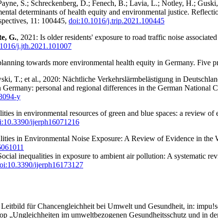
Payne, S.; Schreckenberg, D.; Fenech, B.; Lavia, L.; Notley, H.; Guski,
ental determinants of health equity and environmental justice. Reflectio
rspectives, 11: 100445,
doi:10.1016/j.trip.2021.100445
te, G.
, 2021: Is older residents' exposure to road traffic noise associat
.1016/j.jth.2021.101007
planning towards more environmental health equity in Germany. Five pro
wski, T.; et al., 2020: Nächtliche Verkehrslärmbelästigung in Deutschl
n Germany: personal and regional differences in the German National 
3094-y
alities in environmental resources of green and blue spaces: a review o
i:10.3390/ijerph16071216
alities in Environmental Noise Exposure: A Review of Evidence in the
16061011
Social inequalities in exposure to ambient air pollution: A systematic 
oi:10.3390/ijerph16173127
s Leitbild für Chancen­gleichheit bei Umwelt und Gesundheit, in: impu!s
hop „Ungleichheiten im umweltbezogenen Gesundheitsschutz und in d