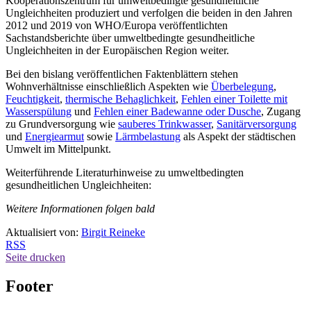
Kooperationszentrum für umweltbedingte gesundheitliche
Ungleichheiten produziert und verfolgen die beiden in den Jahren
2012 und 2019 von WHO/Europa veröffentlichten
Sachstandsberichte über umweltbedingte gesundheitliche
Ungleichheiten in der Europäischen Region weiter.
Bei den bislang veröffentlichen Faktenblättern stehen
Wohnverhältnisse einschließlich Aspekten wie
Überbelegung
,
Feuchtigkeit
,
thermische Behaglichkeit
,
Fehlen einer Toilette mit
Wasserspülung
und
Fehlen einer Badewanne oder Dusche
, Zugang
zu Grundversorgung wie
sauberes Trinkwasser
,
Sanitärversorgung
und
Energiearmut
sowie
Lärmbelastung
als Aspekt der städtischen
Umwelt im Mittelpunkt.
Weiterführende Literaturhinweise zu umweltbedingten
gesundheitlichen Ungleichheiten:
Weitere Informationen folgen bald
Aktualisiert von:
Birgit Reineke
RSS
Seite drucken
Footer