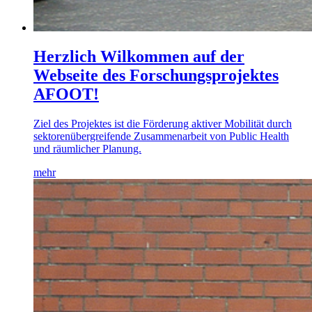
Herzlich Wilkommen auf der
Webseite des Forschungsprojektes
AFOOT!
Ziel des Projektes ist die Förderung aktiver Mobilität durch
sektorenübergreifende Zusammenarbeit von Public Health
und räumlicher Planung.
mehr