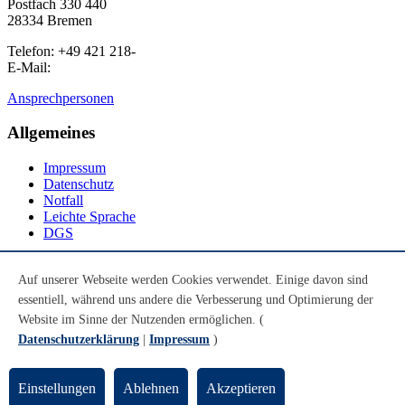
Postfach 330 440
28334 Bremen
Telefon: +49 421 218-
E-Mail:
Ansprechpersonen
Allgemeines
Impressum
Datenschutz
Notfall
Leichte Sprache
DGS
Social Media
Auf unserer Webseite werden Cookies verwendet. Einige davon sind
essentiell, während uns andere die Verbesserung und Optimierung der
Youtube
Instagram
Website im Sinne der Nutzenden ermöglichen. (
LinkedIn
Datenschutzerklärung
|
Impressum
)
Mastodon
© Universität Bremen 2026
Einstellungen
Ablehnen
Akzeptieren
Zum Seitenende springen
Zum Seitenanfang springen