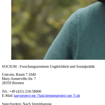
SOCIUM - Forschungszentrum Ungleichheit und Sozialpolitik
Unicom, Raum 7.1040
Mary-Somerville-Str. 7
28359 Bremen
Tel.: +49 (421) 218-58600
E-Mail:
tany
protect me ?!
uni-bremen
protect me ?!
.de
Sprechzeiten: Nach Vereinbarung