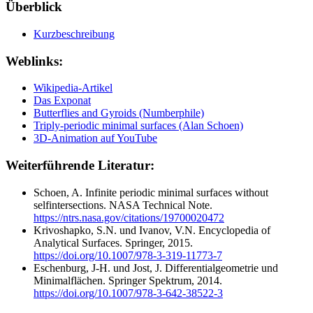
Überblick
Kurzbeschreibung
Weblinks:
Wikipedia-Artikel
Das Exponat
Butterflies and Gyroids (Numberphile)
Triply-periodic minimal surfaces (Alan Schoen)
3D-Animation auf YouTube
Weiterführende Literatur:
Schoen, A. Infinite periodic minimal surfaces without
selfintersections. NASA Technical Note.
https://ntrs.nasa.gov/citations/19700020472
Krivoshapko, S.N. und Ivanov, V.N. Encyclopedia of
Analytical Surfaces. Springer, 2015.
https://doi.org/10.1007/978-3-319-11773-7
Eschenburg, J-H. und Jost, J. Differentialgeometrie und
Minimalflächen. Springer Spektrum, 2014.
https://doi.org/10.1007/978-3-642-38522-3