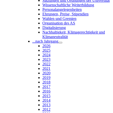
Satzungen und Ordnungen der Universität
Wissenschaftliche Weiterbildung
Personalangelegenheiten
Ehrungen, Preise, Stipendien
Wahlen und Gremien
Organisation des AS
Digitalisierung
Nachhaltigkeit, Klimagerechtigkeit und
Klimaneutralität
...nach Jahrgang
2026
2025
2024
2023
2022
2021
2020
2019
2018
2017
2016
2015
2014
2013
2012