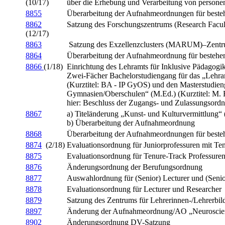
(10/17)
über die Erhebung und Verarbeitung von person
8855
Überarbeitung der Aufnahmeordnungen für beste
8862
Satzung des Forschungszentrums (Research Fac
(12/17)
8863
Satzung des Exzellenzclusters (MARUM)–Zentru
8864
Überarbeitung der Aufnahmeordnung für bestehe
8866
(1/18)
Einrichtung des Lehramts für Inklusive Pädagog
Zwei-Fächer Bachelorstudiengang für das „Lehr
(Kurztitel: BA - IP GyOS) und den Masterstudie
Gymnasien/Oberschulen“ (M.Ed.) (Kurztitel: M. 
hier: Beschluss der Zugangs- und Zulassungsord
8867
a) Titeländerung „Kunst- und Kulturvermittlung
b) Überarbeitung der Aufnahmeordnung
8868
Überarbeitung der Aufnahmeordnungen für beste
8874
(2/18)
Evaluationsordnung für Juniorprofessuren mit Te
8875
Evaluationsordnung für Tenure-Track Professure
8876
Änderungsordnung der Berufungsordnung
8877
Auswahlordnung für (Senior) Lecturer und (Senio
8878
Evaluationsordnung für Lecturer und Researcher
8879
Satzung des Zentrums für Lehrerinnen-/Lehrerbi
8897
Änderung der Aufnahmeordnung/AO „Neuroscie
8902
Änderungsordnung DV-Satzung