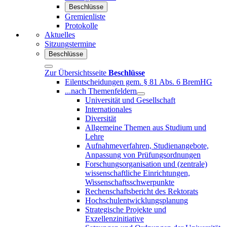
Beschlüsse
Gremienliste
Protokolle
Aktuelles
Sitzungstermine
Beschlüsse
Zur Übersichtsseite
Beschlüsse
Eilentscheidungen gem. § 81 Abs. 6 BremHG
...nach Themenfeldern
Universität und Gesellschaft
Internationales
Diversität
Allgemeine Themen aus Studium und
Lehre
Aufnahmeverfahren, Studienangebote,
Anpassung von Prüfungsordnungen
Forschungsorganisation und (zentrale)
wissenschaftliche Einrichtungen,
Wissenschaftsschwerpunkte
Rechenschaftsbericht des Rektorats
Hochschulentwicklungsplanung
Strategische Projekte und
Exzellenzinitiative