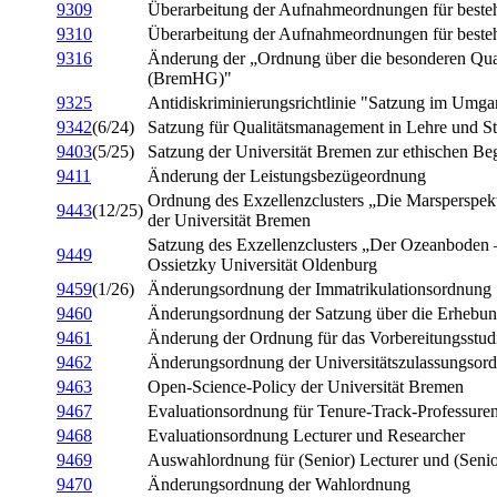
9309
Überarbeitung der Aufnahmeordnungen für besteh
9310
Überarbeitung der Aufnahmeordnungen für besteh
9316
Änderung der „Ordnung über die besonderen Qua
(BremHG)"
9325
Antidiskriminierungsrichtlinie "Satzung im Umg
9342
(6/24)
Satzung für Qualitätsmanagement in Lehre und S
9403
(5/25)
Satzung der Universität Bremen zur ethischen Be
9411
Änderung der Leistungsbezügeordnung
Ordnung des Exzellenzclusters „Die Marsperspekt
9443
(12/25)
der Universität Bremen
Satzung des Exzellenzclusters „Der Ozeanboden – 
9449
Ossietzky Universität Oldenburg
9459
(1/26)
Änderungsordnung der Immatrikulationsordnung
9460
Änderungsordnung der Satzung über die Erhebun
9461
Änderung der Ordnung für das Vorbereitungsstu
9462
Änderungsordnung der Universitätszulassungsor
9463
Open-Science-Policy der Universität Bremen
9467
Evaluationsordnung für Tenure-Track-Professure
9468
Evaluationsordnung Lecturer und Researcher
9469
Auswahlordnung für (Senior) Lecturer und (Seni
9470
Änderungsordnung der Wahlordnung