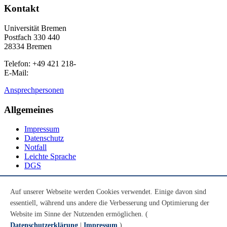
Kontakt
Universität Bremen
Postfach 330 440
28334 Bremen
Telefon: +49 421 218-
E-Mail:
Ansprechpersonen
Allgemeines
Impressum
Datenschutz
Notfall
Leichte Sprache
DGS
Social Media
Auf unserer Webseite werden Cookies verwendet. Einige davon sind
essentiell, während uns andere die Verbesserung und Optimierung der
Youtube
Instagram
Website im Sinne der Nutzenden ermöglichen. (
LinkedIn
Datenschutzerklärung
|
Impressum
)