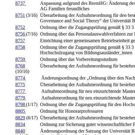
8737
Anpassung aufgrund des BremHG: Änderung des A
AG Familien freundliches
8751
(3/16)
Überarbeitung der Aufnahmeordnung für den beste
Governance and Social Theory“ der Universität 
8752
Ordnung über die Zugangsprüfung gemäß § 33 3
8756
(7/16)
Ordnung über das Personalauswahlverfahren zur 
8757
Einrichtung einer gemeinsamen Betriebseinheit
8758
Ordnung über die Zugangsprüfung gemäß § 33 3
Hochschulzugang von Bildungsausländer_innen
8759
Ordnung über das Vorbereitungsstudium
8768
Überarbeitung der Aufnahmeordnung für bestehe
(10/16)
8774
Änderungsordnung der „Ordnung über den Nachw
8775
Überarbeitung der Aufnahmeordnung für bestehe
8777
Aufnahmeordnung für neu einzurichtende Master
8779
Aufnahmeordnung für neu einzurichtende Master
8798
(1/17)
Ordnung über die Zugangsprüfung für den Hochsc
8805
Ordnung für Honorarprofessuren
8829
(6/17)
Überarbeitung der Aufnahmeordnung für bestehe
8834
Ordnung zur Sicherung guter wissenschaftlicher P
8840
Änderungsordnung der Satzung der Universität 