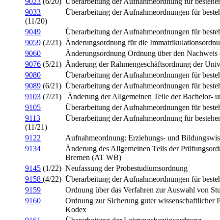
9023
(6/20)
Überarbeitung der Aufnahmeordnung für bestehe
9033
Überarbeitung der Aufnahmeordnungen für beste
(11/20)
9049
Überarbeitung der Aufnahmeordnungen für beste
9059
(2/21)
Änderungsordnung für die Immatrikulationsordn
9060
Änderungsordnung Ordnung über den Nachweis d
9076
(5/21)
Änderung der Rahmengeschäftsordnung der Univ
9080
Überarbeitung der Aufnahmeordnungen für beste
9089
(6/21)
Überarbeitung der Aufnahmeordnungen für beste
9103
(7/21)
Änderung der Allgemeinen Teile der Bachelor-
9105
Überarbeitung der Aufnahmeordnungen für beste
9113
Überarbeitung der Aufnahmeordnung für bestehe
(11/21)
9122
Aufnahmeordnung: Erziehungs- und Bildungswis
9134
Änderung des Allgemeinen Teils der Prüfungsordn
Bremen (AT WB)
9145
(1/22)
Neufassung der Probestudiumsordnung
9158
(4/22)
Überarbeitung der Aufnahmeordnungen für beste
9159
Ordnung über das Verfahren zur Auswahl von St
9160
Ordnung zur Sicherung guter wissenschaftlicher
Kodex