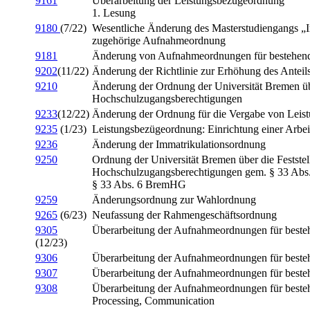
9161
Überarbeitung der Leistungsbezügeordnung
1. Lesung
9180
(7/22)
Wesentliche Änderung des Masterstudiengangs „I
zugehörige Aufnahmeordnung
9181
Änderung von Aufnahmeordnungen für bestehend
9202
(11/22)
Änderung der Richtlinie zur Erhöhung des Anteil
9210
Änderung der Ordnung der Universität Bremen übe
Hochschulzugangsberechtigungen
9233
(12/22)
Änderung der Ordnung für die Vergabe von Leis
9235
(1/23)
Leistungsbezügeordnung: Einrichtung einer Arbe
9236
Änderung der Immatrikulationsordnung
9250
Ordnung der Universität Bremen über die Festste
Hochschulzugangsberechtigungen gem. § 33 Abs.
§ 33 Abs. 6 BremHG
9259
Änderungsordnung zur Wahlordnung
9265
(6/23)
Neufassung der Rahmengeschäftsordnung
9305
Überarbeitung der Aufnahmeordnungen für best
(12/23)
9306
Überarbeitung der Aufnahmeordnungen für beste
9307
Überarbeitung der Aufnahmeordnungen für beste
9308
Überarbeitung der Aufnahmeordnungen für besteh
Processing, Communication