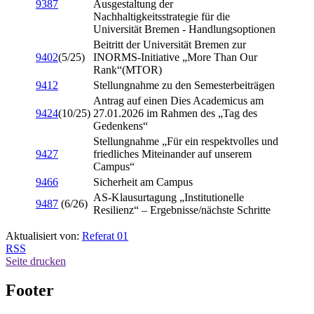
9387
Ausgestaltung der
Nachhaltigkeitsstrategie für die
Universität Bremen - Handlungsoptionen
Beitritt der Universität Bremen zur
9402
(5/25)
INORMS-Initiative „More Than Our
Rank“(MTOR)
9412
Stellungnahme zu den Semesterbeiträgen
Antrag auf einen Dies Academicus am
9424
(10/25)
27.01.2026 im Rahmen des „Tag des
Gedenkens“
Stellungnahme „Für ein respektvolles und
9427
friedliches Miteinander auf unserem
Campus“
9466
Sicherheit am Campus
AS-Klausurtagung „Institutionelle
9487
(6/26)
Resilienz“ – Ergebnisse/nächste Schritte
Aktualisiert von:
Referat 01
RSS
Seite drucken
Footer