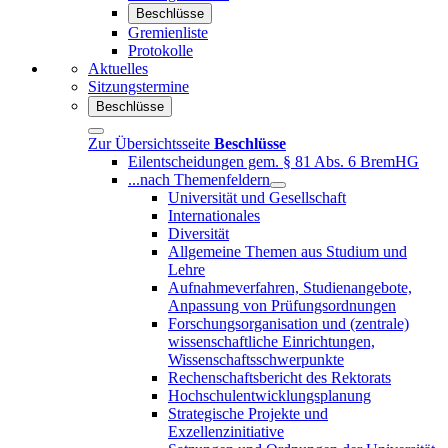
Beschlüsse
Gremienliste
Protokolle
Aktuelles
Sitzungstermine
Beschlüsse
Zur Übersichtsseite
Beschlüsse
Eilentscheidungen gem. § 81 Abs. 6 BremHG
...nach Themenfeldern
Universität und Gesellschaft
Internationales
Diversität
Allgemeine Themen aus Studium und
Lehre
Aufnahmeverfahren, Studienangebote,
Anpassung von Prüfungsordnungen
Forschungsorganisation und (zentrale)
wissenschaftliche Einrichtungen,
Wissenschaftsschwerpunkte
Rechenschaftsbericht des Rektorats
Hochschulentwicklungsplanung
Strategische Projekte und
Exzellenzinitiative