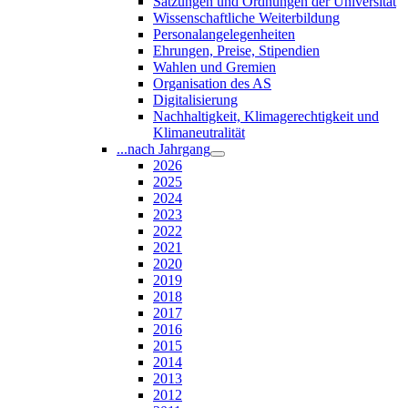
Satzungen und Ordnungen der Universität
Wissenschaftliche Weiterbildung
Personalangelegenheiten
Ehrungen, Preise, Stipendien
Wahlen und Gremien
Organisation des AS
Digitalisierung
Nachhaltigkeit, Klimagerechtigkeit und
Klimaneutralität
...nach Jahrgang
2026
2025
2024
2023
2022
2021
2020
2019
2018
2017
2016
2015
2014
2013
2012