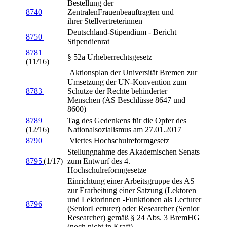
Bestellung der
8740
ZentralenFrauenbeauftragten und
ihrer Stellvertreterinnen
Deutschland-Stipendium - Bericht
8750
Stipendienrat
8781
§ 52a Urheberrechtsgesetz
(11/16)
Aktionsplan der Universität Bremen zur
Umsetzung der UN-Konvention zum
8783
Schutze der Rechte behinderter
Menschen (AS Beschlüsse 8647 und
8600)
8789
Tag des Gedenkens für die Opfer des
(12/16)
Nationalsozialismus am 27.01.2017
8790
Viertes Hochschulreformgesetz
Stellungnahme des Akademischen Senats
8795
(1/17)
zum Entwurf des 4.
Hochschulreformgesetze
Einrichtung einer Arbeitsgruppe des AS
zur Erarbeitung einer Satzung (Lektoren
und Lektorinnen -Funktionen als Lecturer
8796
(SeniorLecturer) oder Researcher (Senior
Researcher) gemäß § 24 Abs. 3 BremHG
(noch nicht in Kraft)