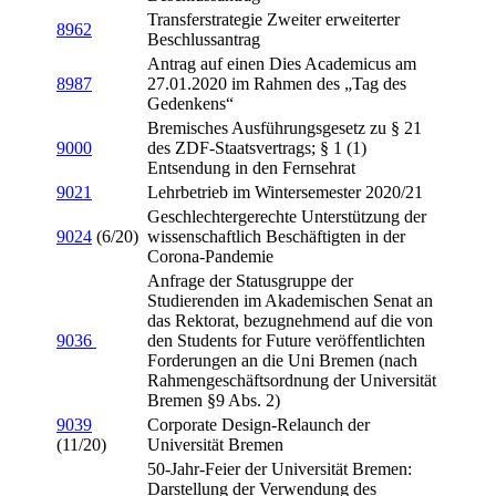
Transferstrategie Zweiter erweiterter
8962
Beschlussantrag
Antrag auf einen Dies Academicus am
8987
27.01.2020 im Rahmen des „Tag des
Gedenkens“
Bremisches Ausführungsgesetz zu § 21
9000
des ZDF-Staatsvertrags; § 1 (1)
Entsendung in den Fernsehrat
9021
Lehrbetrieb im Wintersemester 2020/21
Geschlechtergerechte Unterstützung der
9024
(6/20)
wissenschaftlich Beschäftigten in der
Corona-Pandemie
Anfrage der Statusgruppe der
Studierenden im Akademischen Senat an
das Rektorat, bezugnehmend auf die von
9036
den Students for Future veröffentlichten
Forderungen an die Uni Bremen (nach
Rahmengeschäftsordnung der Universität
Bremen §9 Abs. 2)
9039
Corporate Design-Relaunch der
(11/20)
Universität Bremen
50-Jahr-Feier der Universität Bremen:
Darstellung der Verwendung des