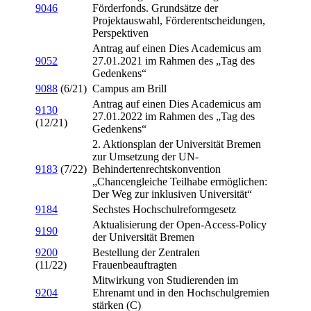
9046
Förderfonds. Grundsätze der
Projektauswahl, Förderentscheidungen,
Perspektiven
Antrag auf einen Dies Academicus am
9052
27.01.2021 im Rahmen des „Tag des
Gedenkens“
9088
(6/21)
Campus am Brill
Antrag auf einen Dies Academicus am
9130
27.01.2022 im Rahmen des „Tag des
(12/21)
Gedenkens“
2. Aktionsplan der Universität Bremen
zur Umsetzung der UN-
9183
(7/22)
Behindertenrechtskonvention
„Chancengleiche Teilhabe ermöglichen:
Der Weg zur inklusiven Universität“
9184
Sechstes Hochschulreformgesetz
Aktualisierung der Open-Access-Policy
9190
der Universität Bremen
9200
Bestellung der Zentralen
(11/22)
Frauenbeauftragten
Mitwirkung von Studierenden im
9204
Ehrenamt und in den Hochschulgremien
stärken (C)