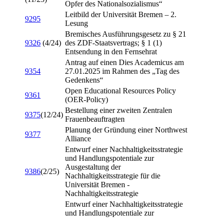
Opfer des Nationalsozialismus“
Leitbild der Universität Bremen – 2.
9295
Lesung
Bremisches Ausführungsgesetz zu § 21
9326
(4/24)
des ZDF-Staatsvertrags; § 1 (1)
Entsendung in den Fernsehrat
Antrag auf einen Dies Academicus am
9354
27.01.2025 im Rahmen des „Tag des
Gedenkens“
Open Educational Resources Policy
9361
(OER-Policy)
Bestellung einer zweiten Zentralen
9375
(12/24)
Frauenbeauftragten
Planung der Gründung einer Northwest
9377
Alliance
Entwurf einer Nachhaltigkeitsstrategie
und Handlungspotentiale zur
Ausgestaltung der
9386
(2/25)
Nachhaltigkeitsstrategie für die
Universität Bremen -
Nachhaltigkeitsstrategie
Entwurf einer Nachhaltigkeitsstrategie
und Handlungspotentiale zur