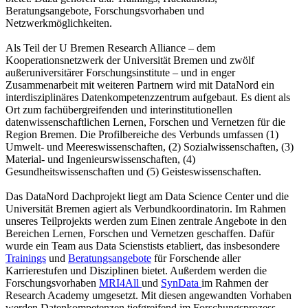
Beratungsangebote, Forschungsvorhaben und
Netzwerkmöglichkeiten.
Als Teil der U Bremen Research Alliance – dem
Kooperationsnetzwerk der Universität Bremen und zwölf
außeruniversitärer Forschungsinstitute – und in enger
Zusammenarbeit mit weiteren Partnern wird mit DataNord ein
interdisziplinäres Datenkompetenzzentrum aufgebaut. Es dient als
Ort zum fachübergreifenden und interinstitutionellen
datenwissenschaftlichen Lernen, Forschen und Vernetzen für die
Region Bremen. Die Profilbereiche des Verbunds umfassen (1)
Umwelt- und Meereswissenschaften, (2) Sozialwissenschaften, (3)
Material- und Ingenieurswissenschaften, (4)
Gesundheitswissenschaften und (5) Geisteswissenschaften.
Das DataNord Dachprojekt liegt am Data Science Center und die
Universität Bremen agiert als Verbundkoordinatorin. Im Rahmen
unseres Teilprojekts werden zum Einen zentrale Angebote in den
Bereichen Lernen, Forschen und Vernetzen geschaffen. Dafür
wurde ein Team aus Data Scienstists etabliert, das insbesondere
Trainings
und
Beratungsangebote
für Forschende aller
Karrierestufen und Disziplinen bietet. Außerdem werden die
Forschungsvorhaben
MRI4All
und
SynData
im Rahmen der
Research Academy umgesetzt. Mit diesen angewandten Vorhaben
werden Datenkompetenzen tiefgreifend im Forschungsprozess