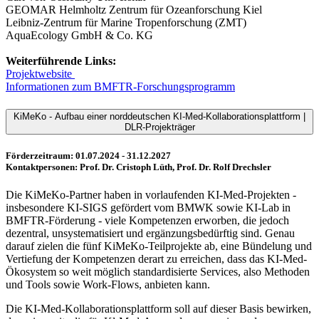
GEOMAR Helmholtz Zentrum für Ozeanforschung Kiel
Leibniz-Zentrum für Marine Tropenforschung (ZMT)
AquaEcology GmbH & Co. KG
Weiterführende Links:
Projektwebsite
Informationen zum BMFTR-Forschungsprogramm
KiMeKo - Aufbau einer norddeutschen KI-Med-Kollaborationsplattform |
DLR-Projekträger
Förderzeitraum: 01.07.2024 - 31.12.2027
Kontaktpersonen: Prof. Dr. Cristoph Lüth, Prof. Dr. Rolf Drechsler
Die KiMeKo-Partner haben in vorlaufenden KI-Med-Projekten -
insbesondere KI-SIGS gefördert vom BMWK sowie KI-Lab in
BMFTR-Förderung - viele Kompetenzen erworben, die jedoch
dezentral, unsystematisiert und ergänzungsbedürftig sind. Genau
darauf zielen die fünf KiMeKo-Teilprojekte ab, eine Bündelung und
Vertiefung der Kompetenzen derart zu erreichen, dass das KI-Med-
Ökosystem so weit möglich standardisierte Services, also Methoden
und Tools sowie Work-Flows, anbieten kann.
Die KI-Med-Kollaborationsplattform soll auf dieser Basis bewirken,