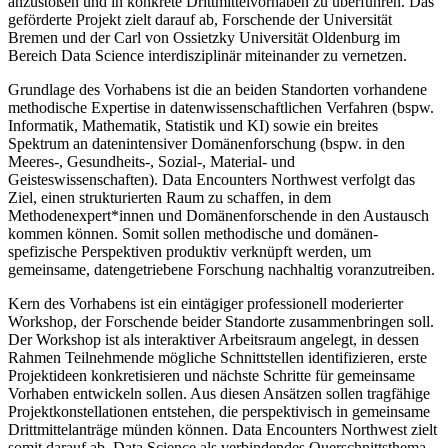
anzustoßen und in konkrete Drittmittelvorhaben zu überführen. Das
geförderte Projekt zielt darauf ab, Forschende der Universität
Bremen und der Carl von Ossietzky Universität Oldenburg im
Bereich Data Science interdisziplinär miteinander zu vernetzen.
Grundlage des Vorhabens ist die an beiden Standorten vorhandene
methodische Expertise in datenwissenschaftlichen Verfahren (bspw.
Informatik, Mathematik, Statistik und KI) sowie ein breites
Spektrum an datenintensiver Domänenforschung (bspw. in den
Meeres-, Gesundheits-, Sozial-, Material- und
Geisteswissenschaften). Data Encounters Northwest verfolgt das
Ziel, einen strukturierten Raum zu schaffen, in dem
Methodenexpert*innen und Domänenforschende in den Austausch
kommen können. Somit sollen methodische und domänen-
spefizische Perspektiven produktiv verknüpft werden, um
gemeinsame, datengetriebene Forschung nachhaltig voranzutreiben.
Kern des Vorhabens ist ein eintägiger professionell moderierter
Workshop, der Forschende beider Standorte zusammenbringen soll.
Der Workshop ist als interaktiver Arbeitsraum angelegt, in dessen
Rahmen Teilnehmende mögliche Schnittstellen identifizieren, erste
Projektideen konkretisieren und nächste Schritte für gemeinsame
Vorhaben entwickeln sollen. Aus diesen Ansätzen sollen tragfähige
Projektkonstellationen entstehen, die perspektivisch in gemeinsame
Drittmittelanträge münden können. Data Encounters Northwest zielt
somit darauf ab, Data Science als verbindendes Querschnittsthema