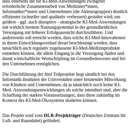
dass einerseits die für Kl-Med-Anwendungen zwingend
erforderliche Zusammenarbeit von Mediziner*innen,
Informatiker*innen und Unternehmen (die Akteursgruppen) deutlich
effizienter (schneller und qualitativ verbessert) gestaltet wird; um
größere - ggf. auch disruptive - strategische KI-Med-Anwendungen
mit wirklich breitem Nutzungspotential in der gesundheitlichen
Versorgung mit höherer Erfolgsaussicht durchzuführen. Und
andererseits soll erreicht werden, dass solche KI-Med-Innovationen
in ihrem Entwicklungsverlauf derart beschleunigt werden, dass
tatsächlich auch regulativ zugelassene KI-Med-Medizinprodukte
entstehen können, die allein Eingang in die Versorgung finden und
damit wirtschaftliche Wertschöpfung im Gesundheitswesen und bei
den Unternehmen ermöglichen.
Die Durchführung der fünf Teilprojekte liegt sämtlich bei den
Informatik-Instituten der Universitäten unter beratender Mitwirkung
von Kliniken und Unternehmen, da ja tatsächlich noch keine KI-
Med- Anwendungsentwicklungen als solche intendiert sind, aber die
Schaffung der starken Voraussetzungen, dass diese zukünftig im
Kontext des KI-Med-Ökosystems skalieren können.
Das Projekt wird vom
DLR-Projekträger
(Deutsches Zentrum für
Luft- und Raumfahrt) gefördert.