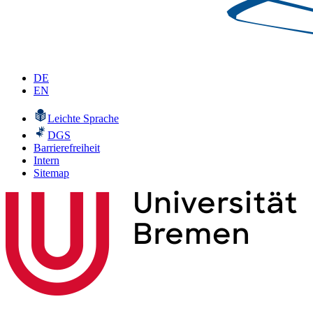
DE
EN
Leichte Sprache
DGS
Barrierefreiheit
Intern
Sitemap