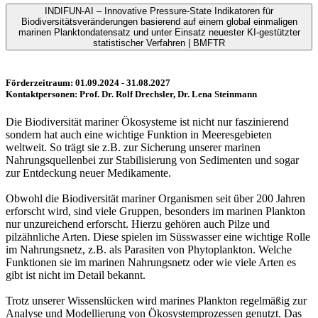
INDIFUN-AI – Innovative Pressure-State Indikatoren für
Biodiversitätsveränderungen basierend auf einem global einmaligen
marinen Planktondatensatz und unter Einsatz neuester KI-gestützter
statistischer Verfahren | BMFTR
Förderzeitraum: 01.09.2024 - 31.08.2027
Kontaktpersonen: Prof. Dr. Rolf Drechsler, Dr. Lena Steinmann
Die Biodiversität mariner Ökosysteme ist nicht nur faszinierend
sondern hat auch eine wichtige Funktion in Meeresgebieten
weltweit. So trägt sie z.B. zur Sicherung unserer marinen
Nahrungsquellenbei zur Stabilisierung von Sedimenten und sogar
zur Entdeckung neuer Medikamente.
Obwohl die Biodiversität mariner Organismen seit über 200 Jahren
erforscht wird, sind viele Gruppen, besonders im marinen Plankton
nur unzureichend erforscht. Hierzu gehören auch Pilze und
pilzähnliche Arten. Diese spielen im Süsswasser eine wichtige Rolle
im Nahrungsnetz, z.B. als Parasiten von Phytoplankton. Welche
Funktionen sie im marinen Nahrungsnetz oder wie viele Arten es
gibt ist nicht im Detail bekannt.
Trotz unserer Wissenslücken wird marines Plankton regelmäßig zur
Analyse und Modellierung von Ökosystemprozessen genutzt. Das