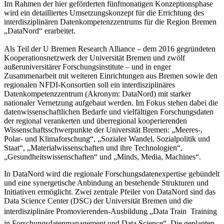
Im Rahmen der hier geförderten fünfmonatigen Konzeptionsphase
wird ein detailliertes Umsetzungskonzept für die Errichtung des
interdisziplinären Datenkompetenzzentrums für die Region Bremen
„DataNord“ erarbeitet.
Als Teil der U Bremen Research Alliance – dem 2016 gegründeten
Kooperationsnetzwerk der Universität Bremen und zwölf
außeruniversitärer Forschungsinstitute – und in enger
Zusammenarbeit mit weiteren Einrichtungen aus Bremen sowie den
regionalen NFDI-Konsortien soll ein interdisziplinäres
Datenkompetenzzentrum (Akronym: DataNord) mit starker
nationaler Vernetzung aufgebaut werden. Im Fokus stehen dabei die
datenwissenschaftlichen Bedarfe und vielfältigen Forschungsdaten
der regional verankerten und überregional kooperierenden
Wissenschaftsschwerpunkte der Universität Bremen: „Meeres-,
Polar- und Klimaforschung“, „Sozialer Wandel, Sozialpolitik und
Staat“, „Materialwissenschaften und ihre Technologien“,
„Gesundheitswissenschaften“ und „Minds, Media, Machines“.
In DataNord wird die regionale Forschungsdatenexpertise gebündelt
und eine synergetische Anbindung an bestehende Strukturen und
Initiativen ermöglicht. Zwei zentrale Pfeiler von DataNord sind das
Data Science Center (DSC) der Universität Bremen und die
interdisziplinäre Promovierenden-Ausbildung „Data Train  Training
in Forschungsdatenmanagement und Data Science“. Die geplanten