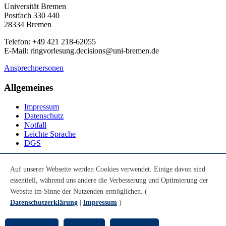
Universität Bremen
Postfach 330 440
28334 Bremen
Telefon: +49 421 218-62055
E-Mail: ringvorlesung.decisions@uni-bremen.de
Ansprechpersonen
Allgemeines
Impressum
Datenschutz
Notfall
Leichte Sprache
DGS
Social Media
Auf unserer Webseite werden Cookies verwendet. Einige davon sind
essentiell, während uns andere die Verbesserung und Optimierung der
Youtube
Instagram
Website im Sinne der Nutzenden ermöglichen. (
LinkedIn
Datenschutzerklärung
|
Impressum
)
Mastodon