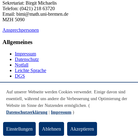
Sekretariat: Birgit Michaelis
Telefon: (0421) 218 63720
Email: bimi@math.uni-bremen.de
MZH 5090
Ansprechpersonen
Allgemeines
Impressum
Datenschutz
Notfall
Leichte Sprache
DGS
Social Media
Auf unserer Webseite werden Cookies verwendet. Einige davon sind
essentiell, während uns andere die Verbesserung und Optimierung der
Youtube
Instagram
Website im Sinne der Nutzenden ermöglichen. (
LinkedIn
Datenschutzerklärung
|
Impressum
)
Mastodon
© Universität Bremen 2026
Einstellungen
Ablehnen
Akzeptieren
Zum Seitenende springen
Zum Seitenanfang springen