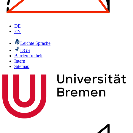
DE
EN
Leichte Sprache
DGS
Barrierefreiheit
Intern
Sitemap