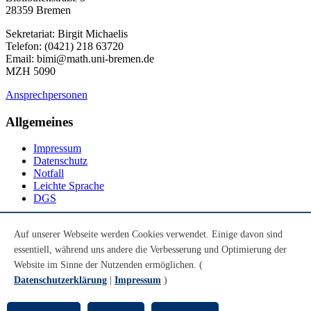
28359 Bremen
Sekretariat: Birgit Michaelis
Telefon: (0421) 218 63720
Email: bimi@math.uni-bremen.de
MZH 5090
Ansprechpersonen
Allgemeines
Impressum
Datenschutz
Notfall
Leichte Sprache
DGS
Social Media
Auf unserer Webseite werden Cookies verwendet. Einige davon sind
essentiell, während uns andere die Verbesserung und Optimierung der
Youtube
Instagram
Website im Sinne der Nutzenden ermöglichen. (
LinkedIn
Datenschutzerklärung
|
Impressum
)
Mastodon