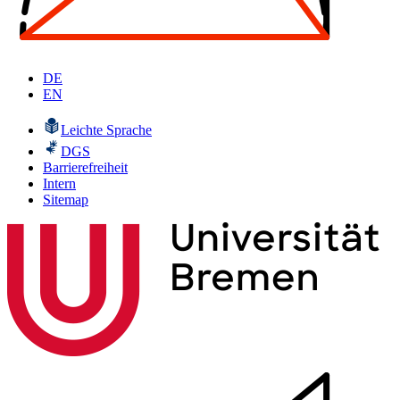
DE
EN
Leichte Sprache
DGS
Barrierefreiheit
Intern
Sitemap