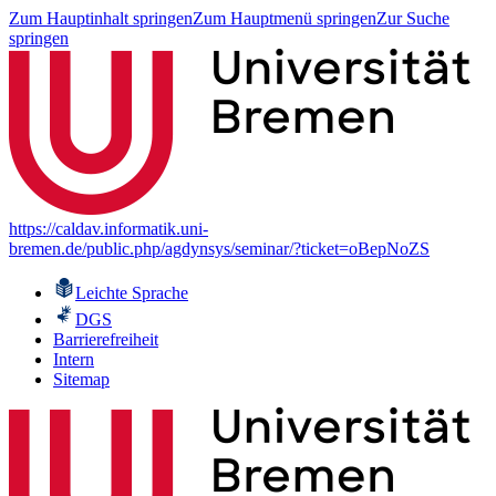
Zum Hauptinhalt springen
Zum Hauptmenü springen
Zur Suche
springen
https://caldav.informatik.uni-
bremen.de/public.php/agdynsys/seminar/?ticket=oBepNoZS
Leichte Sprache
DGS
Barrierefreiheit
Intern
Sitemap