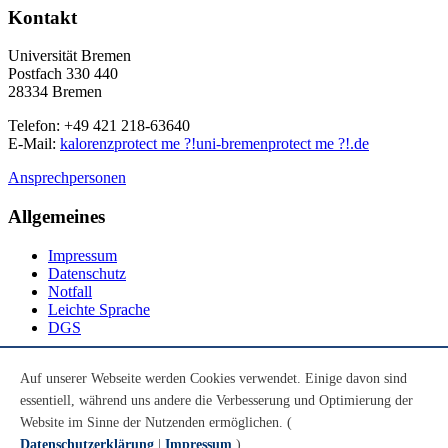
Kontakt
Universität Bremen
Postfach 330 440
28334 Bremen
Telefon: +49 421 218-63640
E-Mail:
kalorenz
protect me ?!
uni-bremen
protect me ?!
.de
Ansprechpersonen
Allgemeines
Impressum
Datenschutz
Notfall
Leichte Sprache
DGS
Social Media
Auf unserer Webseite werden Cookies verwendet. Einige davon sind
essentiell, während uns andere die Verbesserung und Optimierung der
Youtube
Instagram
Website im Sinne der Nutzenden ermöglichen. (
LinkedIn
Datenschutzerklärung
|
Impressum
)