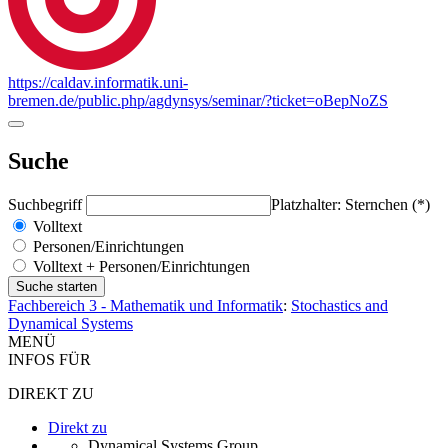
https://caldav.informatik.uni-
bremen.de/public.php/agdynsys/seminar/?ticket=oBepNoZS
Suche
Suchbegriff
Platzhalter: Sternchen (*)
Volltext
Personen/Einrichtungen
Volltext + Personen/Einrichtungen
Fachbereich 3 - Mathematik und Informatik
:
Stochastics and
Dynamical Systems
MENÜ
INFOS FÜR
DIREKT ZU
Direkt zu
Dynamical Systems Group