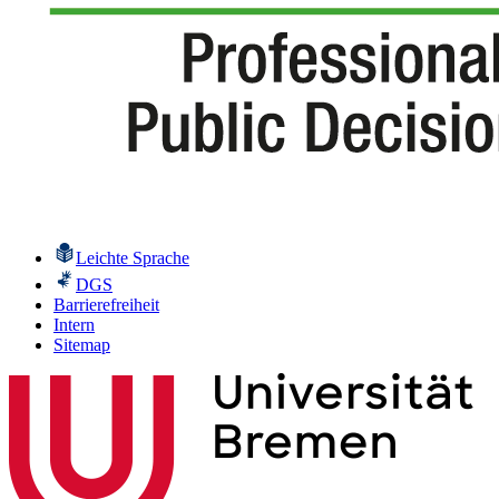
Leichte Sprache
DGS
Barrierefreiheit
Intern
Sitemap