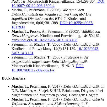
Pädiatrie
. Monatsschrift Kinderheilkunde, 154:298-304.
DOI
10.1007/s00112-006-1309-4
Macha, T., Petermann, F. (2006).
Wie gut bilden
Entwicklungstests die kognitive Entwicklung ab? Die
kognitiven Dimensionen des ET 6-6
. Kinder- und
Jugendmedizin, 6(06):381-388.
DOI: 10.1055/s-0037-
1617934
Macha, T.
, Proske, A., Petermann, F. (2005).
Validität von
Entwicklungstests
. Kindheit und Entwicklung, 14:150-162.
https://doi.org/10.1026/0942-5403.14.3.150
Petermann, F.,
Macha, T.
(2005).
Entwicklungsdiagnostik
.
Kindheit und Entwicklung, 14(3):131-139.
10.1026/0942-
5403.14.3.131
Petermann, F.,
Macha, T.
(2003).
Strategien in der
testgestützten allgemeinen Entwicklungsdiagnostik
.
Monatsschrift Kinderheilkunde, 151:6-13.
DOI:
10.1007/s00112-002-0621-x
Book chapters
Macha, T.
, Petermann, F. (2017).
Entwicklungsdiagnostik
. In
D.B. Maehler, A. Shajek & H.U. Brinkmann, Diagnostik bei
Migrantinnen und Migranten (57-94). Göttingen: Hogrefe.
Macha, T.
, Petermann, F. (2017).
Entwicklungsdiagnostische
Verfahren: Ressourcen- und Risikoerkennung
. In F.