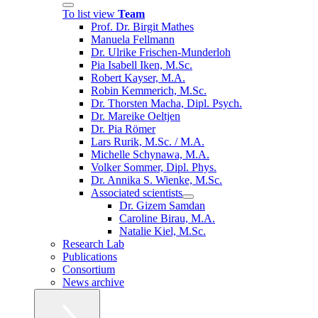
To list view
Team
Prof. Dr. Birgit Mathes
Manuela Fellmann
Dr. Ulrike Frischen-Munderloh
Pia Isabell Iken, M.Sc.
Robert Kayser, M.A.
Robin Kemmerich, M.Sc.
Dr. Thorsten Macha, Dipl. Psych.
Dr. Mareike Oeltjen
Dr. Pia Römer
Lars Rurik, M.Sc. / M.A.
Michelle Schynawa, M.A.
Volker Sommer, Dipl. Phys.
Dr. Annika S. Wienke, M.Sc.
Associated scientists
Dr. Gizem Samdan
Caroline Birau, M.A.
Natalie Kiel, M.Sc.
Research Lab
Publications
Consortium
News archive