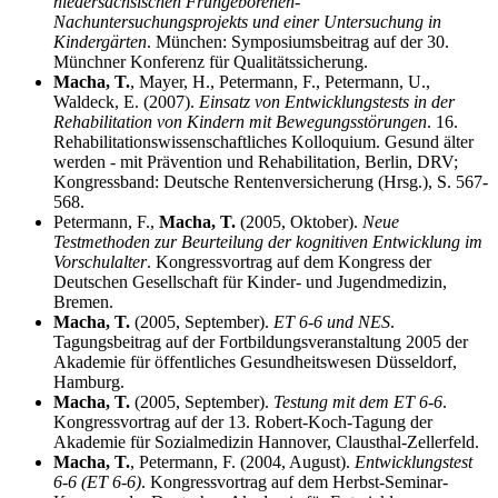
niedersächsischen Frühgeborenen-
Nachuntersuchungsprojekts und einer Untersuchung in
Kindergärten
. München: Symposiumsbeitrag auf der 30.
Münchner Konferenz für Qualitätssicherung.
Macha, T.
, Mayer, H., Petermann, F., Petermann, U.,
Waldeck, E. (2007).
Einsatz von Entwicklungstests in der
Rehabilitation von Kindern mit Bewegungsstörungen
. 16.
Rehabilitationswissenschaftliches Kolloquium. Gesund älter
werden - mit Prävention und Rehabilitation, Berlin, DRV;
Kongressband: Deutsche Rentenversicherung (Hrsg.), S. 567-
568.
Petermann, F.,
Macha, T.
(2005, Oktober).
Neue
Testmethoden zur Beurteilung der kognitiven Entwicklung im
Vorschulalter
. Kongressvortrag auf dem Kongress der
Deutschen Gesellschaft für Kinder- und Jugendmedizin,
Bremen.
Macha, T.
(2005, September).
ET 6-6 und NES
.
Tagungsbeitrag auf der Fortbildungsveranstaltung 2005 der
Akademie für öffentliches Gesundheitswesen Düsseldorf,
Hamburg.
Macha, T.
(2005, September).
Testung mit dem ET 6-6
.
Kongressvortrag auf der 13. Robert-Koch-Tagung der
Akademie für Sozialmedizin Hannover, Clausthal-Zellerfeld.
Macha, T.
, Petermann, F. (2004, August).
Entwicklungstest
6-6 (ET 6-6)
. Kongressvortrag auf dem Herbst-Seminar-