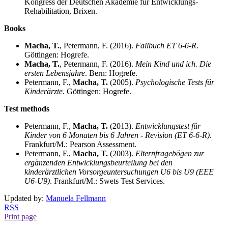
Kongress der Deutschen Akademie für Entwicklungs-
Rehabilitation, Brixen.
Books
Macha, T.
, Petermann, F. (2016).
Fallbuch ET 6-6-R
.
Göttingen: Hogrefe.
Macha, T.
, Petermann, F. (2016).
Mein Kind und ich. Die
ersten Lebensjahre
. Bern: Hogrefe.
Petermann, F.,
Macha, T.
(2005).
Psychologische Tests für
Kinderärzte
. Göttingen: Hogrefe.
Test methods
Petermann, F.,
Macha, T.
(2013).
Entwicklungstest für
Kinder von 6 Monaten bis 6 Jahren - Revision (ET 6-6-R)
.
Frankfurt/M.: Pearson Assessment.
Petermann, F.,
Macha, T.
(2003).
Elternfragebögen zur
ergänzenden Entwicklungsbeurteilung bei den
kinderärztlichen Vorsorgeuntersuchungen U6 bis U9 (EEE
U6-U9)
. Frankfurt/M.: Swets Test Services.
Updated by:
Manuela Fellmann
RSS
Print page