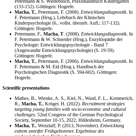
Petermann & S. Wiedebusch, Praxishandbuch Kindergarten
(133-152). Göttingen: Hogrefe.
Macha, T.
, Petermann, F. (2008).
Entwicklungsdiagnostik
. In
F. Petermann (Hrsg.), Lehrbuch der Klinischen
Kinderpsychologie (6., vollst. überarb. Aufl.; 117-132).
Göttingen: Hogrefe.
Petermann, F.,
Macha, T
. (2008).
Entwicklungsdiagnostik
. In
F. Petermann & W. Schneider (Hrsg.), Enzyklopädie der
Psychologie: Entwicklungspsychologie - Band 7
(Angewandte Entwicklungspsychologie) (S. 19-59).
Göttingen: Hogrefe.
Macha, T.
, Petermann, F. (2006).
Entwicklungsdiagnostik
. In
F. Petermann & M. Eid (Hrsg.), Handbuch der
Psychologischen Diagnostik (S. 594-602). Göttingen:
Hogrefe.
Scientific presentations
Mathes, B., Wienke, A. S., Kiel, N., Wastl, F. L., Kemmerich,
R.,
Macha, T.
, Kröger, H. (2022).
Recruitment strategies
targeting young families with socio-economic and cultural
challenges
. 52nd Congress of the German Psychological
Society, September 10-15, 2022, Hildesheim, Germany.
Macha, T.
, Wenzlaff, P. (2013, November).
Entwicklung
extrem unreifer Frühgeborener. Ergebnisse des