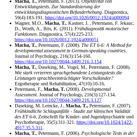
Macha, T.
, Petermann, F. (2013).
Objektivität von
Entwicklungstests. Zur Standardisierung der
entwicklungsdiagnostischen Befunderhebung
. Diagnostica,
59(4):183-191.
https://doi.org/10.1026/0012-1924/a000094
Wagner, M.O.,
Macha, T.
, Kastner, J. , Petermann, F. Jekauc,
D., Worth, A., Bös, K. (2011).
Frühdiagnostik motorischer
Funktionen
. Diagnostica, 57(4):225-233.
https://doi.org/10.1026/0012-1924/a000051
Macha, T.
, Petermann, F. (2008).
The ET 6-6: A Method for
developmental assessment in German-speaking countries
.
Journal of Psychology, 216(3):154-160.
https://doi.org/10.1027/0044-3409.216.3.154
Macha, T.
, Daseking, M., Vogel, M., Petermann, F. (2008).
Wie stark verzerren sprachgebundene Leistungstests die
Leistungen sprachbeeinträchtigter Vorschulkinder?
Ergotherapie und Rehabilitation, 47(10):10-16.
Petermann, F.,
Macha, T.
(2008).
Developmental
Assessment
. Journal of Psychology, 216(3):127-134.
https://doi.org/10.1027/0044-3409.216.3.127
Daseking, M. Lemcke, J.,
Macha, T.,
Petermann, F. (2007).
Frühkindliche Schlaganfälle - Studie zur klinischen Validität
des ET 6-6
. Zeitschrift für Kinder- und Jugendpsychiatrie und
Psychotherapie, 35(5):311-321.
https://doi.org/10.1024/1422-
4917.35.5.311
.
Macha, T.
, Petermann, F. (2006).
Psychologische Tests in der