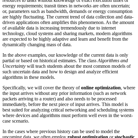
resources to tasks without knowledge of exact execution times or
energy requirements; transit times in networks are often uncertain;
or, parameters such as bandwidth, demands or energy consumption
are highly fluctuating. The current trend of data collection and data-
driven applications often amplifies this phenomenon. As the amount
of available data is increasing tremendously due to internet
technology, cloud systems and sharing markets, modern algorithms
are expected to be highly adaptive and learn and benefit from the
dynamically changing mass of data.
In the above examples, our knowledge of the current data is only
partial or based on historical estimates. The class
Algorithms and
Uncertainty
will teach students about the most common models of
such uncertain data and how to design and analyze efficient
algorithms in these models.
Specifically, we will cover the theory of
online optimization
, where
the input arrives without any prior information (such as network
packets arriving to a router) and also needs to be processed
immediately, before the next piece of input arrives. This model is
best suited for analyzing critical networking and scheduling systems
where devices and algorithms must perform well even in the worst-
case scenario.
In the cases where previous history can be used to model the
upcoming data, we often employ
robust optimization
or
stochastic