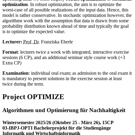
optimization
. In robust optimization, the aim is to optimize the
worst-case of all possible realizations of the input data. Hence, this
model is rather conservative. In stochastic optimization however, the
algorithms work with the assumption that data is drawn from some
probability distribution known ahead of time and typically the goal
is to optimize the expected value.
Lecturer:
Prof.
Dr.
Franziska Eberle
Format
: lectures twice a week with integrated, interactive exercise
sessions (6 CP), and an additional seminar style course work (+3
Extra CP)
Examination
: individual oral exam; as admission to the oral exam it
is mandatory to present solutions in the exercise session at least
twice during the term.
Project OPTIMIZE
Algorithmen und Optimierung für Nachhaltigkeit
Wintersemester 2025/26 (Oktober 25 - März 26), 15CP
03-IBPJ-OPTI Bachelorprojekt für die Studiengänge
Informatik und Wirtschaftsinformatik