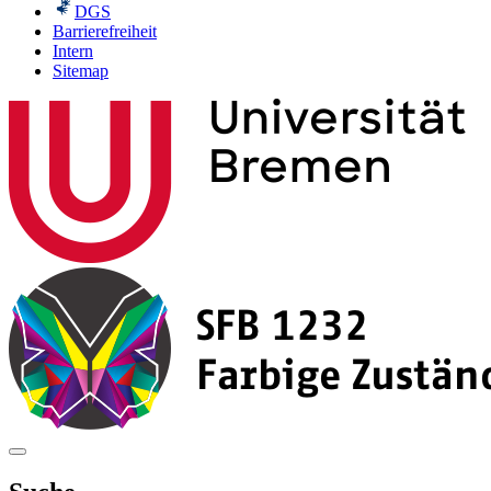
DGS
Barrierefreiheit
Intern
Sitemap