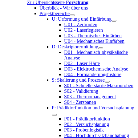
Zur Übersichtsseite
Forschung
Überblick - Wir über uns
Projektbereiche
U: Urformung und Einfärbung
U01 - Zertropfen
U02 - Laserlegieren
U03 - Thermisches Einfärben
U04 - Mechanisches Einfärben
D: Deskriptorermittlung
D01 - Mechanisch-physikalische
Analyse
D02 - Laser-Härte
D03 - Elektrochemische Analyse
D04 - Formänderungshistorie
S: Skalierung und Prozesse
S01 - Schnellerstarrte Makroproben
S02 - Validierung
S03 - Thermomanagement
S04 - Zerspanen
P: Prädiktorfunktion und Versuchsplanung
P01 - Prädiktorfunktion
P02 - Versuchsplanung
P03 - Probenlogistik
P04 - Hochdurchsatzhandhabung