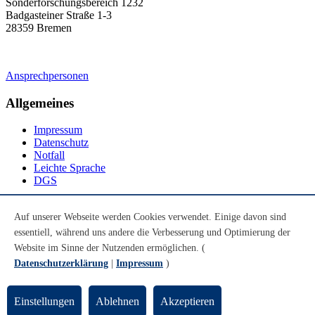
Sonderforschungsbereich 1232
Badgasteiner Straße 1-3
28359 Bremen
Ansprechpersonen
Allgemeines
Impressum
Datenschutz
Notfall
Leichte Sprache
DGS
Social Media
Auf unserer Webseite werden Cookies verwendet. Einige davon sind
essentiell, während uns andere die Verbesserung und Optimierung der
Youtube
Instagram
Website im Sinne der Nutzenden ermöglichen. (
LinkedIn
Datenschutzerklärung
|
Impressum
)
Mastodon
© Universität Bremen 2026
Einstellungen
Ablehnen
Akzeptieren
Zum Seitenende springen
Zum Seitenanfang springen