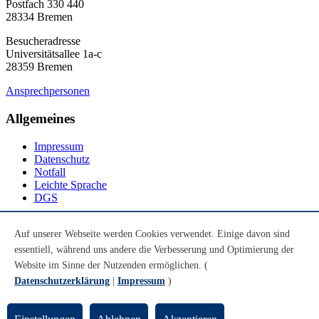
Postfach 330 440
28334 Bremen
Besucheradresse
Universitätsallee 1a-c
28359 Bremen
Ansprechpersonen
Allgemeines
Impressum
Datenschutz
Notfall
Leichte Sprache
DGS
Social Media
Auf unserer Webseite werden Cookies verwendet. Einige davon sind
essentiell, während uns andere die Verbesserung und Optimierung der
Youtube
Instagram
Website im Sinne der Nutzenden ermöglichen. (
LinkedIn
Datenschutzerklärung
|
Impressum
)
Mastodon
© Universität Bremen 2026