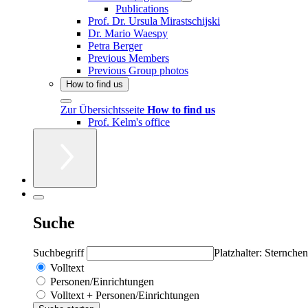
Publications
Prof. Dr. Ursula Mirastschijski
Dr. Mario Waespy
Petra Berger
Previous Members
Previous Group photos
How to find us
Zur Übersichtsseite
How to find us
Prof. Kelm's office
Suche
Suchbegriff
Platzhalter: Sternchen
Volltext
Personen/Einrichtungen
Volltext + Personen/Einrichtungen