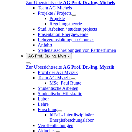
Zur Übersichtsseite
AG Prof. Dr.-Ing. Michels
Team AG Michels
Projekte / Projects
Projekte
Regelungstheorie
Stud. Arbeiten / student projects
Präsentation Energiewende
Lehrveranstaltungen / Courses
Anfahrt
Stellenausschreibungen von Partnerfirmen
AG Prof. Dr.-Ing. Myrzik
Zur Übersichtsseite
AG Prof. Dr.-Ing. Myrzik
Profil der AG Myrzik
Team AG Myrzik
MSc. Paul Runte
Studentische Arbeiten
Studentische Hilfskräfte
Labor
Lehre
Forschung
IdEaL- Interdisziplinäre
Energieforschungslabor
Veröffentlichungen
Aktuelles