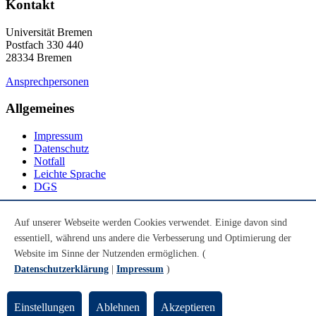
Kontakt
Universität Bremen
Postfach 330 440
28334 Bremen
Ansprechpersonen
Allgemeines
Impressum
Datenschutz
Notfall
Leichte Sprache
DGS
Social Media
Auf unserer Webseite werden Cookies verwendet. Einige davon sind
essentiell, während uns andere die Verbesserung und Optimierung der
Youtube
Instagram
Website im Sinne der Nutzenden ermöglichen. (
LinkedIn
Datenschutzerklärung
|
Impressum
)
Mastodon
© Universität Bremen 2026
Einstellungen
Ablehnen
Akzeptieren