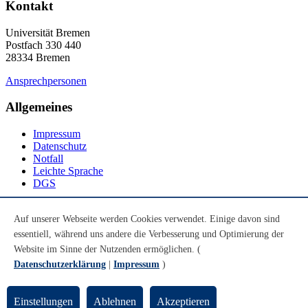
Kontakt
Universität Bremen
Postfach 330 440
28334 Bremen
Ansprechpersonen
Allgemeines
Impressum
Datenschutz
Notfall
Leichte Sprache
DGS
Social Media
Auf unserer Webseite werden Cookies verwendet. Einige davon sind
essentiell, während uns andere die Verbesserung und Optimierung der
Youtube
Instagram
Website im Sinne der Nutzenden ermöglichen. (
LinkedIn
Datenschutzerklärung
|
Impressum
)
Mastodon
© Universität Bremen 2026
Einstellungen
Ablehnen
Akzeptieren