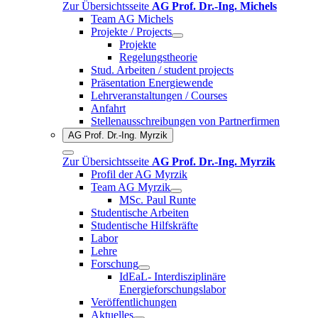
Zur Übersichtsseite
AG Prof. Dr.-Ing. Michels
Team AG Michels
Projekte / Projects
Projekte
Regelungstheorie
Stud. Arbeiten / student projects
Präsentation Energiewende
Lehrveranstaltungen / Courses
Anfahrt
Stellenausschreibungen von Partnerfirmen
AG Prof. Dr.-Ing. Myrzik
Zur Übersichtsseite
AG Prof. Dr.-Ing. Myrzik
Profil der AG Myrzik
Team AG Myrzik
MSc. Paul Runte
Studentische Arbeiten
Studentische Hilfskräfte
Labor
Lehre
Forschung
IdEaL- Interdisziplinäre
Energieforschungslabor
Veröffentlichungen
Aktuelles