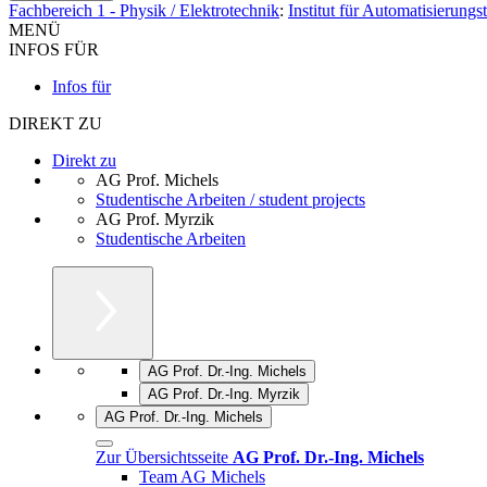
Fachbereich 1 - Physik / Elektrotechnik
:
Institut für Automatisierungs
MENÜ
INFOS FÜR
Infos für
DIREKT ZU
Direkt zu
AG Prof. Michels
Studentische Arbeiten / student projects
AG Prof. Myrzik
Studentische Arbeiten
AG Prof. Dr.-Ing. Michels
AG Prof. Dr.-Ing. Myrzik
AG Prof. Dr.-Ing. Michels
Zur Übersichtsseite
AG Prof. Dr.-Ing. Michels
Team AG Michels