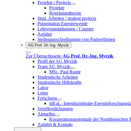
Projekte / Projects
Projekte
Regelungstheorie
Stud. Arbeiten / student projects
Präsentation Energiewende
Lehrveranstaltungen / Courses
Anfahrt
Stellenausschreibungen von Partnerfirmen
AG Prof. Dr.-Ing. Myrzik
Zur Übersichtsseite
AG Prof. Dr.-Ing. Myrzik
Profil der AG Myrzik
Team AG Myrzik
MSc. Paul Runte
Studentische Arbeiten
Studentische Hilfskräfte
Labor
Lehre
Forschung
IdEaL- Interdisziplinäre Energieforschungsl
Veröffentlichungen
Aktuelles
Kooperationspotentiale der Norddeutschen 
Anfahrt & Kontakt