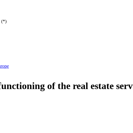
 (*)
urope
ctioning of the real estate serv